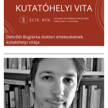
Debrődi Boglárka doktori értekezésének
kutatóhelyi vitája