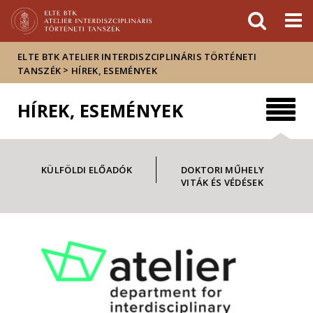
Események
ELTE a
Hírek
sajtóban
ELTE BTK ATELIER INTERDISZCIPLINÁRIS TÖRTÉNETI
>
TANSZÉK
HÍREK, ESEMÉNYEK
HÍREK, ESEMÉNYEK
KÜLFÖLDI ELŐADÓK
DOKTORI MŰHELY
VITÁK ÉS VÉDÉSEK