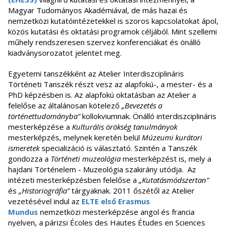
Magyar Tudományos Akadémiával, de más hazai és
nemzetközi kutatóintézetekkel is szoros kapcsolatokat ápol,
közös kutatási és oktatási programok céljából. Mint szellemi
műhely rendszeresen szervez konferenciákat és önálló
kiadványsorozatot jelentet meg.
Egyetemi tanszékként az Atelier Interdiszciplináris
Történeti Tanszék részt vesz az alapfokú-, a mester- és a
PhD képzésben is. Az alapfokú oktatásban az Atelier a
felelőse az általánosan kötelező
„Bevezetés a
történettudományba”
kollokviumnak. Önálló interdiszciplináris
mesterképzése a
Kulturális örökség tanulmányok
mesterképzés, melynek keretén belül
Múzeumi kurátori
ismeretek
specializáció is választató. Szintén a Tanszék
gondozza a
Történeti muzeológia
mesterképzést is, mely a
hajdani Történelem - Muzeológia szakirány utódja. Az
intézeti mesterképzésben felelőse a
„Kutatásmódszertan”
és
„Historiográfia”
tárgyaknak. 2011 őszétől az Atelier
vezetésével indul az
ELTE első Erasmus
Mundus
nemzetközi mesterképzése angol és francia
nyelven, a párizsi Écoles des Hautes Études en Sciences