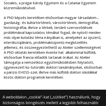
Sociales, a prágai Károly Egyetem és a Cataniai Egyetem
közreműködésével.
A PhD képzés keretében elsősorban magyar társadalom-,
gazdaság- és kultúrtörténeti, várostörténeti, demográfiai,
historiográfiai, illetve a térbeli, területi szerveződések
problémáival kapcsolatos témákat fogad, de nyitott minden
más olyan kutatási téma irányában is, amelyeket az újszerű,
interdiszciplináris, problémaközpontú megközelítés
jellemez, és összeegyeztethető az Atelier szellemiségével.
A PhD oktatás keretében évente hat alkalommal külföldi,
elsősorban francia előadók tartanak órákat. Az Atelier
támogatja a nemzetközi együttműködésben folytatott,
úgynevezett ko-tutoriális doktori tanulmányokat, elsősorban
a párizsi EHESS-szel, illetve más külföldi doktori iskolákkal
közös doktori programok keretében.
A weboldalon „cookie”-kat („sütiket”) használunk, hogy
biztonságos böngészés mellett a legjobb felhasználói
© 2025 Eötvös Loránd Tudományegyetem