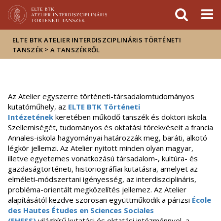
Események
ELTE a
Hírek
sajtóban
ELTE BTK ATELIER INTERDISZCIPLINÁRIS TÖRTÉNETI
>
TANSZÉK
A TANSZÉKRŐL
Az Atelier egyszerre történeti-társadalomtudományos
kutatóműhely, az
ELTE BTK Történeti
Intézetének
keretében működő tanszék és doktori iskola.
Szellemiségét, tudományos és oktatási törekvéseit a francia
Annales-iskola hagyományai határozzák meg, baráti, alkotó
légkör jellemzi. Az Atelier nyitott minden olyan magyar,
illetve egyetemes vonatkozású társadalom-, kultúra- és
gazdaságtörténeti, historiográfiai kutatásra, amelyet az
elméleti-módszertani igényesség, az interdiszciplináris,
probléma-orientált megközelítés jellemez. Az Atelier
alapításától kezdve szorosan együttműködik a párizsi
École
des Hautes Études en Sciences Sociales
(EHESS)
világhírű kutatási és oktatási intézménnyel, a