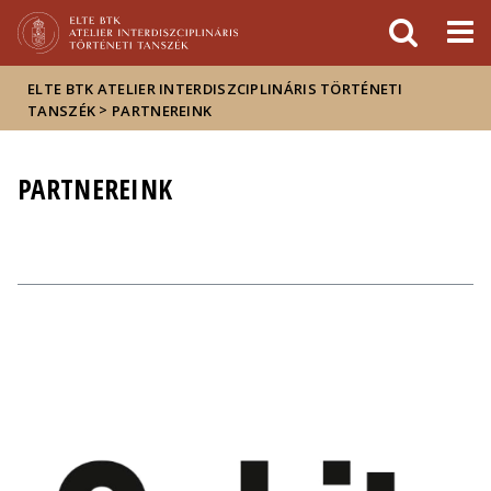
Események
ELTE a
Hírek
sajtóban
ELTE BTK ATELIER INTERDISZCIPLINÁRIS TÖRTÉNETI
>
TANSZÉK
PARTNEREINK
PARTNEREINK