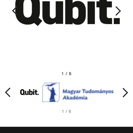
Megtekintés nagyobb méretben
1
/
8
1
/
8