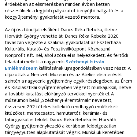
érdekében az elismerésben minden évben ketten
részesülnek: a legjobb pályázatot benyújtó hallgató és a
közgyűjteményi gyakorlatát vezető mentora.
Az új ösztöndíjat elsőként Dancs Réka Rebeka, illetve
Horváth György vehette át. Dancs Réka Rebeka 2020
tavaszán végezte a szakmai gyakorlatát az Eszterháza
Kulturális, Kutató- és Fesztiválközpont Közhasznú
Nonprofit Kft.-nél, ahol azóta el is helyezkedett, és fertődi
feladatai mellett a nagycenki
Széchenyi István
Emlékmúzeum
kiállításának újragondolásában vesz részt. A
díjazottak a Nemzeti Múzeum és az Atelier elismerését
szintén a nagycenki gyűjtemény egyik részlegében, az Érem
és Kisplasztikai Gyűjteményben végzett munkájukkal, illetve
a további kutatást előirányzó tervükkel nyerték el. A
múzeumon belül „Széchenyi-éremtárnak” nevezett,
összesen 292 tételes kollekció rendhagyó emlékeket:
kitűzőket, mentecsatot, hamutartót, kerámia- és
fatárgyakat is felölel. Dancs Réka Rebeka és Horváth
György gyűjteménykezelő a korábban feldolgozatlan
tárgyegyüttes alapkutatását végzik. Munkájuk keretében