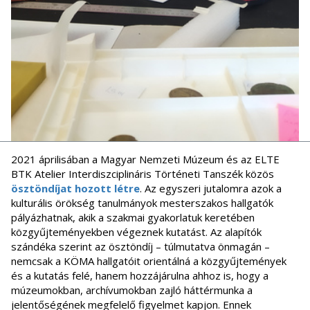
2021 áprilisában a Magyar Nemzeti Múzeum és az ELTE
BTK Atelier Interdiszciplináris Történeti Tanszék közös
ösztöndíjat hozott létre
. Az egyszeri jutalomra azok a
kulturális örökség tanulmányok mesterszakos hallgatók
pályázhatnak, akik a szakmai gyakorlatuk keretében
közgyűjteményekben végeznek kutatást. Az alapítók
szándéka szerint az ösztöndíj – túlmutatva önmagán –
nemcsak a KÖMA hallgatóit orientálná a közgyűjtemények
és a kutatás felé, hanem hozzájárulna ahhoz is, hogy a
múzeumokban, archívumokban zajló háttérmunka a
jelentőségének megfelelő figyelmet kapjon. Ennek