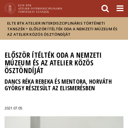
Események
ELTE a
Hírek
sajtóban
ELTE BTK ATELIER INTERDISZCIPLINÁRIS TÖRTÉNETI
>
TANSZÉK
ELŐSZÖR ÍTÉLTÉK ODA A NEMZETI MÚZEUM ÉS
AZ ATELIER KÖZÖS ÖSZTÖNDÍJÁT
ELŐSZÖR ÍTÉLTÉK ODA A NEMZETI
MÚZEUM ÉS AZ ATELIER KÖZÖS
ÖSZTÖNDÍJÁT
DANCS RÉKA REBEKA ÉS MENTORA, HORVÁTH
GYÖRGY RÉSZESÜLT AZ ELISMERÉSBEN
2021.07.05.