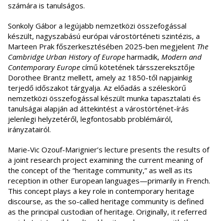
számára is tanulságos.
Sonkoly Gábor a legújabb nemzetközi összefogással
készült, nagyszabású európai várostörténeti szintézis, a
Marteen Prak főszerkesztésében 2025-ben megjelent
The
Cambridge Urban History of Europe
harmadik,
Modern and
Contemporary Europe
című kötetének társszereksztője
Dorothee Brantz mellett, amely az 1850-től napjainkig
terjedő időszakot tárgyalja. Az előadás a széleskörű
nemzetközi összefogással készült munka tapasztalati és
tanulságai alapján ad áttekintést a várostörténet-írás
jelenlegi helyzetéről, legfontosabb problémáiról,
irányzatairól.
Marie-Vic Ozouf-Marignier’s lecture presents the results of
a joint research project examining the current meaning of
the concept of the “heritage community,” as well as its
reception in other European languages—primarily in French.
This concept plays a key role in contemporary heritage
discourse, as the so-called heritage community is defined
as the principal custodian of heritage. Originally, it referred