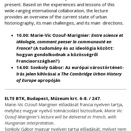
present. Based on the experiences and lessons of this
wide-ranging international collaboration, the lecture
provides an overview of the current state of urban
historiography, its main challenges, and its main directions.
10.00: Marie-Vic Ozouf-Marignier:
Entre science et
idéologie, comment penser la communauté en
France?
(A tudomány és az ideológia között:
hogyan gondolkodnak a közösségről
Franciaországban?)
14.00: Sonkoly Gábor: Az európai várostörténet-
írás jelen kihívásai a
The Cambridge Urban History
of Europe
apropóján
ELTE BTK, Budapest, Múzeum krt. 6-8. / 247.
Marie-Vic Ozouf-Marignier előadását francia nyelven tartja,
melyhez magyar nyelvű tolmácsolást biztosítunk.
Marie Vic
Ozouf-Marignier's lecture will be delivered in French, with
Hungarian interpretation.
Sonkoly Gábor magyar nyelven tartja előadását, melyet nem