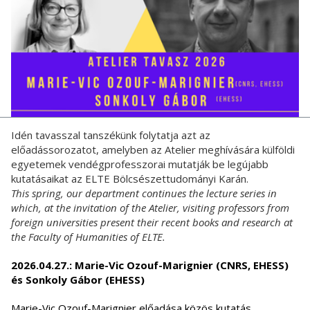
Idén tavasszal tanszékünk folytatja azt az
előadássorozatot, amelyben az Atelier meghívására külföldi
egyetemek vendégprofesszorai mutatják be legújabb
kutatásaikat az ELTE Bölcsészettudományi Karán.
This spring, our department continues the lecture series in
which, at the invitation of the Atelier, visiting professors from
foreign universities present their recent books and research at
the Faculty of Humanities of ELTE.
2026.04.27.: Marie-Vic Ozouf-Marignier (CNRS, EHESS)
és Sonkoly Gábor (EHESS)
Marie-Vic Ozouf-Marignier előadása közös kutatás