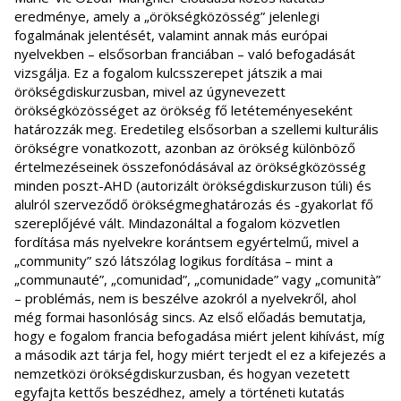
eredménye, amely a „örökségközösség” jelenlegi
fogalmának jelentését, valamint annak más európai
nyelvekben – elsősorban franciában – való befogadását
vizsgálja. Ez a fogalom kulcsszerepet játszik a mai
örökségdiskurzusban, mivel az úgynevezett
örökségközösséget az örökség fő letéteményeseként
határozzák meg. Eredetileg elsősorban a szellemi kulturális
örökségre vonatkozott, azonban az örökség különböző
értelmezéseinek összefonódásával az örökségközösség
minden poszt-AHD (autorizált örökségdiskurzuson túli) és
alulról szerveződő örökségmeghatározás és -gyakorlat fő
szereplőjévé vált. Mindazonáltal a fogalom közvetlen
fordítása más nyelvekre korántsem egyértelmű, mivel a
„community” szó látszólag logikus fordítása – mint a
„communauté”, „comunidad”, „comunidade” vagy „comunità”
– problémás, nem is beszélve azokról a nyelvekről, ahol
még formai hasonlóság sincs. Az első előadás bemutatja,
hogy e fogalom francia befogadása miért jelent kihívást, míg
a második azt tárja fel, hogy miért terjedt el ez a kifejezés a
nemzetközi örökségdiskurzusban, és hogyan vezetett
egyfajta kettős beszédhez, amely a történeti kutatás