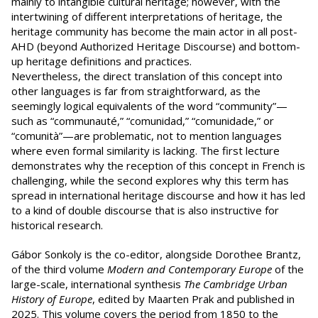
mainly to intangible cultural heritage; however, with the
intertwining of different interpretations of heritage, the
heritage community has become the main actor in all post-
AHD (beyond Authorized Heritage Discourse) and bottom-
up heritage definitions and practices.
Nevertheless, the direct translation of this concept into
other languages is far from straightforward, as the
seemingly logical equivalents of the word “community”—
such as “communauté,” “comunidad,” “comunidade,” or
“comunità”—are problematic, not to mention languages
where even formal similarity is lacking. The first lecture
demonstrates why the reception of this concept in French is
challenging, while the second explores why this term has
spread in international heritage discourse and how it has led
to a kind of double discourse that is also instructive for
historical research.
Gábor Sonkoly is the co-editor, alongside Dorothee Brantz,
of the third volume
Modern and Contemporary Europe
of the
large-scale, international synthesis
The Cambridge Urban
History of Europe
, edited by Maarten Prak and published in
2025. This volume covers the period from 1850 to the