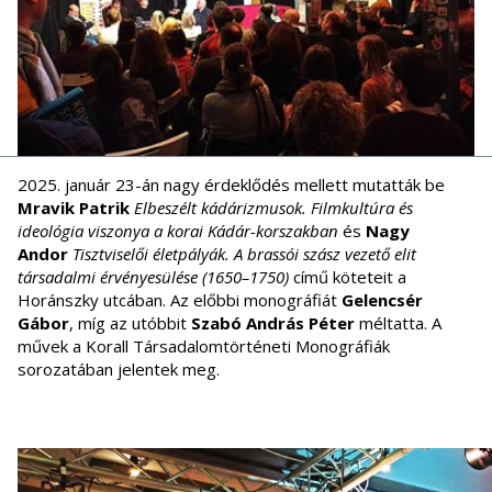
2025. január 23-án nagy érdeklődés mellett mutatták be
Mravik Patrik
Elbeszélt kádárizmusok. Filmkultúra és
ideológia viszonya a korai Kádár-korszakban
és
Nagy
Andor
Tisztviselői életpályák. A brassói szász vezető elit
társadalmi érvényesülése (1650–1750)
című köteteit a
Horánszky utcában. Az előbbi monográfiát
Gelencsér
Gábor
, míg az utóbbit
Szabó András Péter
méltatta. A
művek a Korall Társadalomtörténeti Monográfiák
sorozatában jelentek meg.