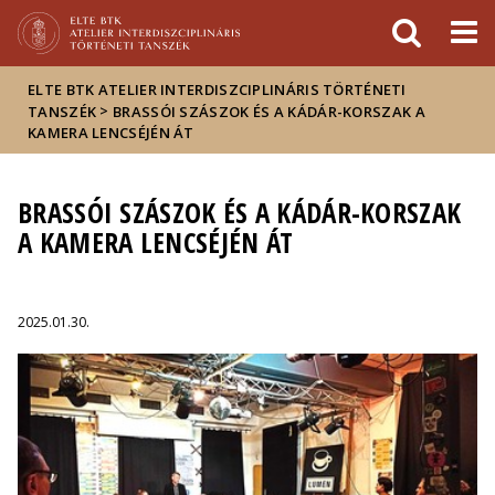
Események
ELTE a
Hírek
sajtóban
ELTE BTK ATELIER INTERDISZCIPLINÁRIS TÖRTÉNETI
>
TANSZÉK
BRASSÓI SZÁSZOK ÉS A KÁDÁR-KORSZAK A
KAMERA LENCSÉJÉN ÁT
BRASSÓI SZÁSZOK ÉS A KÁDÁR-KORSZAK
A KAMERA LENCSÉJÉN ÁT
2025.01.30.