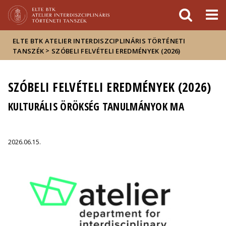
Események
ELTE a
Hírek
sajtóban
ELTE BTK ATELIER INTERDISZCIPLINÁRIS TÖRTÉNETI
>
TANSZÉK
SZÓBELI FELVÉTELI EREDMÉNYEK (2026)
SZÓBELI FELVÉTELI EREDMÉNYEK (2026)
KULTURÁLIS ÖRÖKSÉG TANULMÁNYOK MA
2026.06.15.