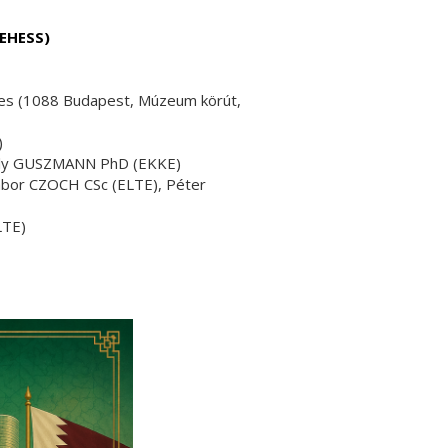
(EHESS)
ties (1088 Budapest, Múzeum körút,
)
ely GUSZMANN PhD (EKKE)
bor CZOCH CSc (ELTE), Péter
LTE)