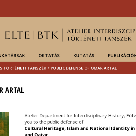
Események
ELTE a
Hírek
sajtóban
NKATÁRSAK
OKTATÁS
KUTATÁS
PUBLIKÁCIÓ
>
RIS TÖRTÉNETI TANSZÉK
PUBLIC DEFENSE OF OMAR ARTAL
R ARTAL
Atelier Department for Interdisciplinary History, Eötv
you to the public defense of
Cultural Heritage, Islam and National Identity in
and Qatar