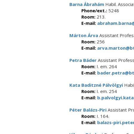
Barna Ábrahám
Habil. Associ
Phone/ext.:
5248
Room:
213.
E-mail:
abraham.barna@
Márton Árva
Assistant Profes
Room:
256
E-mail:
arva.marton@bt
Petra Báder
Assistant Profes
Room:
I. em. 264
E-mail:
bader.petra@btk
Kata Baditzné Pálvölgyi
Habil
Room:
I. em. 254
E-mail:
b.palvolgyi.kat
Péter Balázs-Piri
Assistant Pr
Room:
I. 164.
E-mail:
balazs-piri.pete