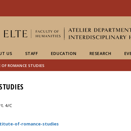
FIXME:token.header.mai
FIXME:token.header.cal
FIXME:token.header.abou
UT US
STAFF
EDUCATION
RESEARCH
EV
E OF ROMANCE STUDIES
STUDIES
t. 4/C
stitute-of-romance-studies