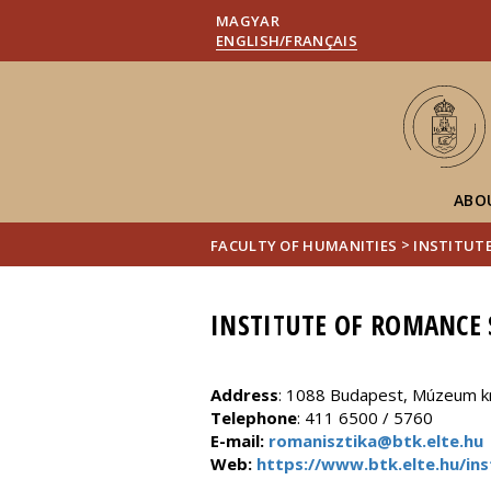
MAGYAR
ENGLISH/FRANÇAIS
ABO
>
FACULTY OF HUMANITIES
INSTITUT
INSTITUTE OF ROMANCE 
Address
: 1088 Budapest, Múzeum kr
Telephone
: 411 6500 / 5760
E-mail:
romanisztika@btk.elte.hu
Web:
https://www.btk.elte.hu/in