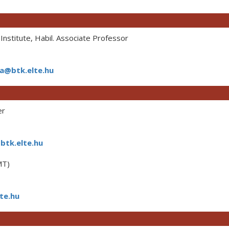
Institute, Habil. Associate Professor
na@btk.elte.hu
er
btk.elte.hu
MT)
te.hu