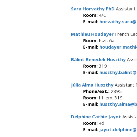
Sara Horvathy PhD
Assistant
Room:
4/C
E-mail:
horvathy.sara@b
Mathieu Houdayer
French Le
Room:
fszt. 6a.
E-mail:
houdayer.mathi
Bálint Benedek Huszthy
Assi
Room:
319
E-mail:
huszthy.balint@
Júlia Alma Huszthy
Assistant 
Phone/ext.:
2895
Room:
III. em. 319
E-mail:
huszthy.alma@bt
Delphine Cathie Jayot
Assist
Room:
4d
E-mail:
jayot.delphine@