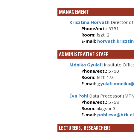
MANAGEMENT
Krisztina Horváth
Director of 
Phone/ext.:
5751
Room:
fszt. 2
E-mail:
horvath.kriszti
ADMINISTRATIVE STAFF
Mónika Gyulafi
Institute Offic
Phone/ext.:
5760
Room:
fszt. 1/a
E-mail:
gyulafi.monika@
Éva Pohl
Data Processor (MT
Phone/ext.:
5768
Room:
alagsor 3.
E-mail:
pohl.eva@btk.el
LECTURERS, RESEARCHERS