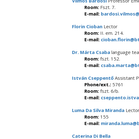
Vilmos Bárdosi
Professor Eme
Room:
Fszt. 7.
E-mail:
bardosi.vilmos@
Florin Cioban
Lector
Room:
II. em. 214.
E-mail:
cioban.florin@bt
Dr. Márta Csaba
language tea
Room:
fszt. 152.
E-mail:
csaba.marta@bt
István Cseppentő
Assistant 
Phone/ext.:
5761
Room:
fszt. 6/b.
E-mail:
cseppento.istva
Luma Da Silva Miranda
Lecto
Room:
155
E-mail:
miranda.luma@bt
Caterina Di Bella