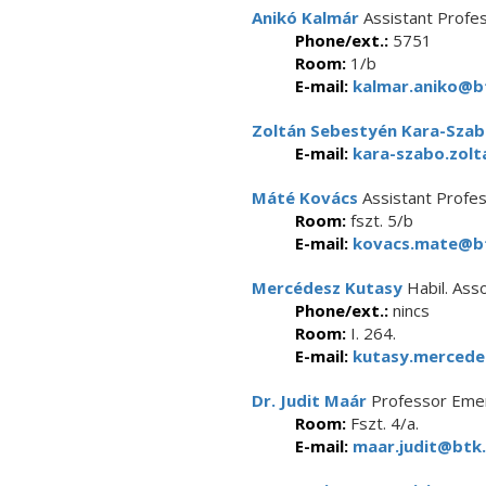
Anikó Kalmár
Assistant Profe
Phone/ext.:
5751
Room:
1/b
E-mail:
kalmar.aniko@bt
Zoltán Sebestyén Kara-Sza
E-mail:
kara-szabo.zolt
Máté Kovács
Assistant Profe
Room:
fszt. 5/b
E-mail:
kovacs.mate@bt
Mercédesz Kutasy
Habil. Ass
Phone/ext.:
nincs
Room:
I. 264.
E-mail:
kutasy.mercede
Dr. Judit Maár
Professor Emer
Room:
Fszt. 4/a.
E-mail:
maar.judit@btk.