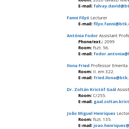
E-mail:
falvay.david@bt
Fanni Filyó
Lecturer
E-mail:
filyo.fanni@btk.
Antónia Fodor
Assistant Prof
Phone/ext.:
2099
Room:
fszt. 56.
E-mail:
fodor.antonia@b
Ilona Fried
Professor Emerita
Room:
II. em 322.
E-mail:
fried.ilona@btk.
Dr. Zoltán Kristóf Gaál
Assist
Room:
C/255.
E-mail:
gaal.zoltan.kris
João Miguel Henriques
Lecto
Room:
fszt. 135.
E-mail:
joao.henriques@