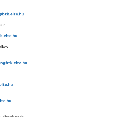
@btk.elte.hu
sor
k.elte.hu
ellow
r@htk.elte.hu
elte.hu
lte.hu
: alkotói szab