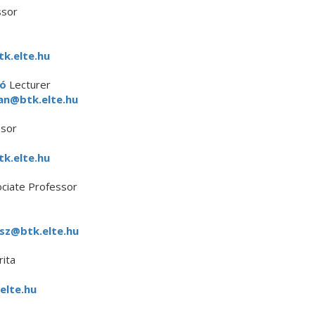
ssor
k.elte.hu
bó
Lecturer
an@btk.elte.hu
ssor
k.elte.hu
ociate Professor
sz@btk.elte.hu
ita
elte.hu