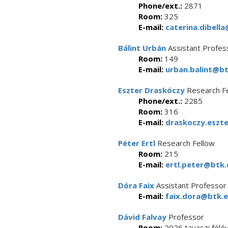
Phone/ext.:
2871
Room:
325
E-mail:
caterina.dibella
Bálint Urbán
Assistant Profes
Room:
149
E-mail:
urban.balint@bt
Eszter Draskóczy
Research F
Phone/ext.:
2285
Room:
316
E-mail:
draskoczy.eszte
Péter Ertl
Research Fellow
Room:
215
E-mail:
ertl.peter@btk.
Dóra Faix
Assistant Professor
E-mail:
faix.dora@btk.e
Dávid Falvay
Professor
Room:
2026 tavaszi félév