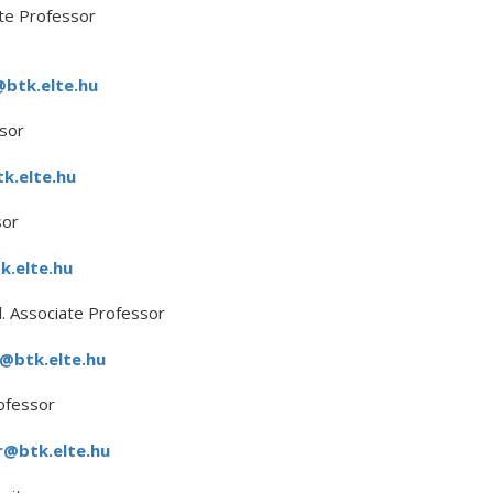
ate Professor
btk.elte.hu
sor
k.elte.hu
sor
.elte.hu
. Associate Professor
a@btk.elte.hu
ofessor
r@btk.elte.hu