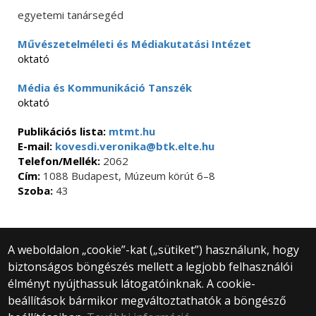
egyetemi tanársegéd
Művészetelméleti és Médiakutatási Intézet
oktató
Média és Kommunikáció Tanszék
oktató
Publikációs lista:
mtmt.hu
E-mail:
kovesdi.veronika@btk.elte.hu
Telefon/Mellék:
2062
Cím:
1088 Budapest, Múzeum körút 6–8
Szoba:
43
A weboldalon „cookie”-kat („sütiket”) használunk, hogy
biztonságos böngészés mellett a legjobb felhasználói
© 2025 Eötvös Loránd Tudományegyetem
élményt nyújthassuk látogatóinknak. A cookie-
Minden jog fenntartva.
beállítások bármikor megváltoztathatók a böngésző
1053 Budapest, Egyetem tér 1–3.