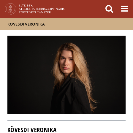
Események
ELTE a
Hírek
sajtóban
KÖVESDI VERONIKA
KÖVESDI VERONIKA