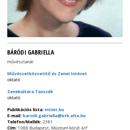
BÁRÓDI GABRIELLA
művésztanár
Művészetközvetítő és Zenei Intézet
oktató
Zenekultúra Tanszék
oktató
Publikációs lista:
mtmt.hu
E-mail:
barodi.gabriella@btk.elte.hu
Telefon/Mellék:
2381
Cím:
1088 Budapest, Múzeum körút 4/F