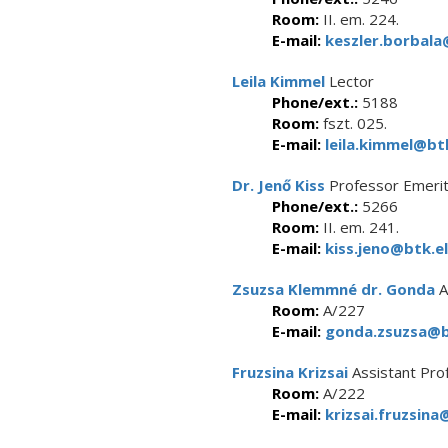
Room:
II. em. 224.
E-mail:
keszler.borbala
Leila Kimmel
Lector
Phone/ext.:
5188
Room:
fszt. 025.
E-mail:
leila.kimmel@btk
Dr. Jenő Kiss
Professor Emeri
Phone/ext.:
5266
Room:
II. em. 241.
E-mail:
kiss.jeno@btk.el
Zsuzsa Klemmné dr. Gonda
A
Room:
A/227
E-mail:
gonda.zsuzsa@bt
Fruzsina Krizsai
Assistant Pro
Room:
A/222
E-mail:
krizsai.fruzsina