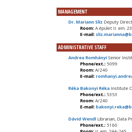
MANAGEMENT
Dr. Mariann Slíz
Deputy Directo
Room:
A épület II. em. 23
E-mail:
sliz.marianna@b
ADMINISTRATIVE STAFF
Andrea Romhányi
Senior Insti
Phone/ext.:
5099
Room:
A/240
E-mail:
romhanyi.andre
Réka Bakonyi Réka
Institute O
Phone/ext.:
5353
Room:
A/240
E-mail:
bakonyi.reka@bt
Dávid Wendl
Librarian, Data 
Phone/ext.:
5160
Room:
II. em. 244-245.