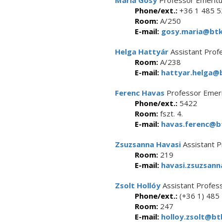
Mária Gósy
Professor Emerit
Phone/ext.:
+36 1 485 
Room:
A/250
E-mail:
gosy.maria@btk.
Helga Hattyár
Assistant Prof
Room:
A/238
E-mail:
hattyar.helga@b
Ferenc Havas
Professor Emer
Phone/ext.:
5422
Room:
fszt. 4.
E-mail:
havas.ferenc@bt
Zsuzsanna Havasi
Assistant P
Room:
219
E-mail:
havasi.zsuzsann
Zsolt Hollóy
Assistant Profes
Phone/ext.:
(+36 1) 485
Room:
247
E-mail:
holloy.zsolt@btk