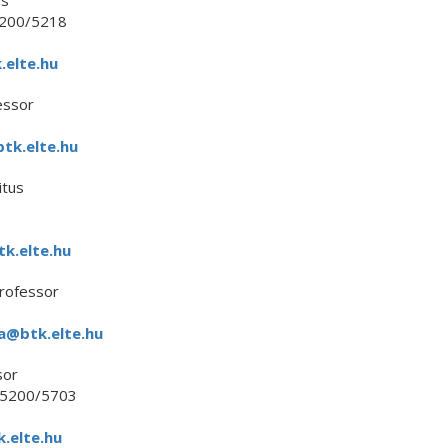
us
5200/5218
elte.hu
essor
tk.elte.hu
itus
k.elte.hu
rofessor
a@btk.elte.hu
sor
 5200/5703
.elte.hu