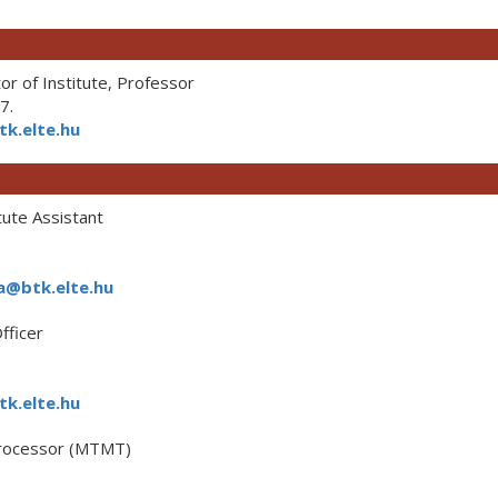
r of Institute, Professor
7.
tk.elte.hu
tute Assistant
a@btk.elte.hu
fficer
k.elte.hu
Processor (MTMT)