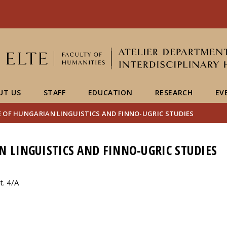
FIXME:token.header.mai
FIXME:token.header.cal
FIXME:token.header.abou
UT US
STAFF
EDUCATION
RESEARCH
EV
 OF HUNGARIAN LINGUISTICS AND FINNO-UGRIC STUDIES
N LINGUISTICS AND FINNO-UGRIC STUDIES
. 4/A