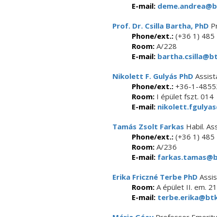
E-mail:
deme.andrea@bt
Prof. Dr. Csilla Bartha, PhD
Pr
Phone/ext.:
(+36 1) 485
Room:
A/228
E-mail:
bartha.csilla@bt
Nikolett F. Gulyás PhD
Assist
Phone/ext.:
+36-1-4855
Room:
I épület fszt. 014
E-mail:
nikolett.fgulyas
Tamás Zsolt Farkas
Habil. As
Phone/ext.:
(+36 1) 485
Room:
A/236
E-mail:
farkas.tamas@bt
Erika Friczné Terbe PhD
Assis
Room:
A épület II. em. 21
E-mail:
terbe.erika@btk