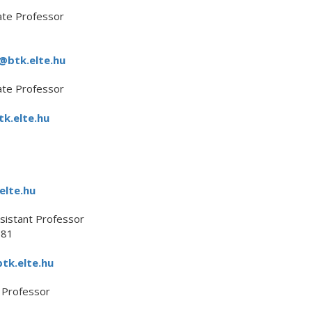
ate Professor
@btk.elte.hu
ate Professor
k.elte.hu
elte.hu
sistant Professor
881
tk.elte.hu
e Professor