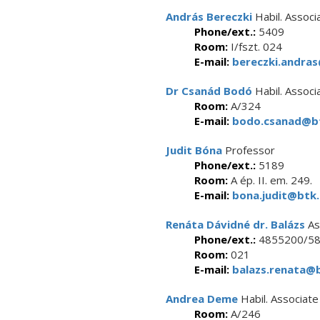
András Bereczki
Habil. Associ
Phone/ext.:
5409
Room:
I/fszt. 024
E-mail:
bereczki.andras
Dr Csanád Bodó
Habil. Associ
Room:
A/324
E-mail:
bodo.csanad@bt
Judit Bóna
Professor
Phone/ext.:
5189
Room:
A ép. II. em. 249.
E-mail:
bona.judit@btk.
Renáta Dávidné dr. Balázs
As
Phone/ext.:
4855200/5
Room:
021
E-mail:
balazs.renata@b
Andrea Deme
Habil. Associat
Room:
A/246