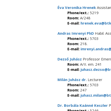
Éva Veronika Hrenek
Assistan
Phone/ext.:
5219
Room:
A/248
E-mail:
hrenek.eva@btk.
Andras Imrenyi PhD
Habil. As
Phone/ext.:
5703
Room:
218.
E-mail:
imrenyi.andras@
Dezső Juhász
Professor Emeri
Room:
A/II. em. 241
E-mail:
juhasz.dezso@bt
Milán Juhász dr.
Lecturer
Phone/ext.:
5703
Room:
247
E-mail:
juhasz.milan@bt
Dr. Borbála Kaánné Keszler
P
Phone/ext.:
5246