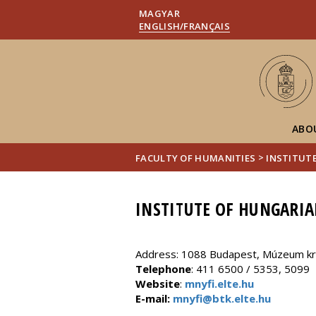
MAGYAR
ENGLISH/FRANÇAIS
ABO
>
FACULTY OF HUMANITIES
INSTITUTE
INSTITUTE OF HUNGARIA
Address: 1088 Budapest, Múzeum krt
Telephone
: 411 6500 / 5353, 5099
Website
:
mnyfi.elte.hu
E-mail:
mnyfi@btk.elte.hu