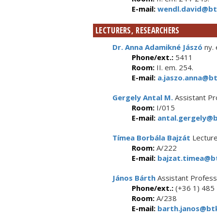
E-mail:
wendl.david@btk
LECTURERS, RESEARCHERS
Dr. Anna Adamikné Jászó
ny. 
Phone/ext.:
5411
Room:
II. em. 254.
E-mail:
a.jaszo.anna@bt
Gergely Antal M.
Assistant Pr
Room:
I/015
E-mail:
antal.gergely@b
Tímea Borbála Bajzát
Lectur
Room:
A/222
E-mail:
bajzat.timea@bt
János Bárth
Assistant Profes
Phone/ext.:
(+36 1) 485
Room:
A/238
E-mail:
barth.janos@btk