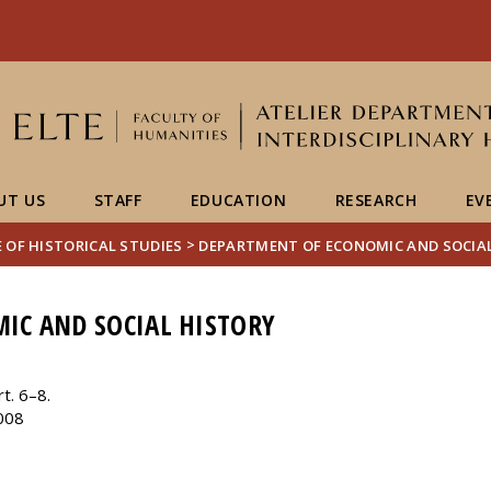
FIXME:token.header.mai
FIXME:token.header.cal
FIXME:token.header.abou
UT US
STAFF
EDUCATION
RESEARCH
EV
>
 OF HISTORICAL STUDIES
DEPARTMENT OF ECONOMIC AND SOCIA
IC AND SOCIAL HISTORY
t. 6–8.
008