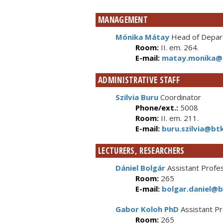
MANAGEMENT
Mónika Mátay
Head of Depart
Room:
II. em. 264.
E-mail:
matay.monika@b
ADMINISTRATIVE STAFF
Szilvia Buru
Coordinator
Phone/ext.:
5008
Room:
II. em. 211.
E-mail:
buru.szilvia@btk
LECTURERS, RESEARCHERS
Dániel Bolgár
Assistant Profe
Room:
265
E-mail:
bolgar.daniel@b
Gabor Koloh PhD
Assistant P
Room:
265