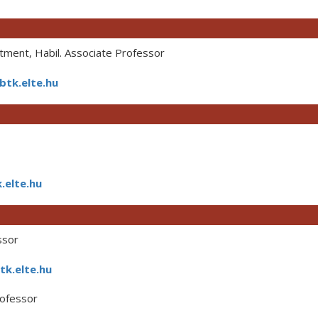
ment, Habil. Associate Professor
tk.elte.hu
.elte.hu
ssor
tk.elte.hu
rofessor