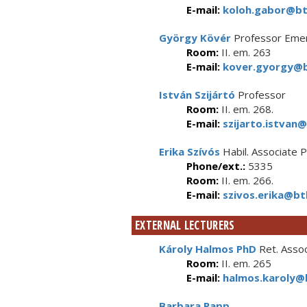
E-mail:
koloh.gabor@btk
György Kövér
Professor Emer
Room:
II. em. 263
E-mail:
kover.gyorgy@b
István Szijártó
Professor
Room:
II. em. 268.
E-mail:
szijarto.istvan@
Erika Szívós
Habil. Associate 
Phone/ext.:
5335
Room:
II. em. 266.
E-mail:
szivos.erika@btk
EXTERNAL LECTURERS
Károly Halmos PhD
Ret. Assoc
Room:
II. em. 265
E-mail:
halmos.karoly@b
Barbara Papp