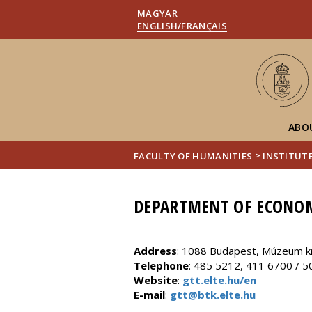
MAGYAR
ENGLISH/FRANÇAIS
ABO
>
FACULTY OF HUMANITIES
INSTITUTE
DEPARTMENT OF ECONOM
Address
: 1088 Budapest, Múzeum kr
Telephone
: 485 5212, 411 6700 / 5
Website
:
gtt.elte.hu/en
E-mail
:
gtt@btk.elte.hu