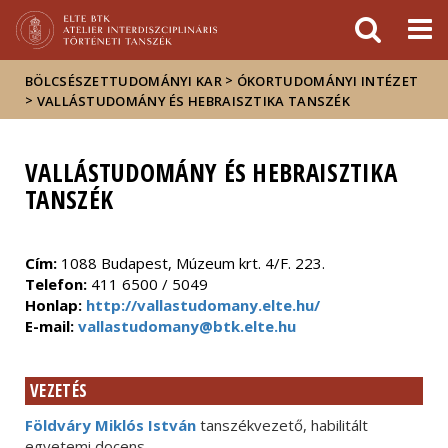
Események
ELTE a
Hírek
sajtóban
>
BÖLCSÉSZETTUDOMÁNYI KAR
ÓKORTUDOMÁNYI INTÉZET
>
VALLÁSTUDOMÁNY ÉS HEBRAISZTIKA TANSZÉK
VALLÁSTUDOMÁNY ÉS HEBRAISZTIKA
TANSZÉK
Cím:
1088 Budapest, Múzeum krt. 4/F. 223.
Telefon:
411 6500 / 5049
Honlap:
http://vallastudomany.elte.hu/
E-mail:
vallastudomany@btk.elte.hu
VEZETÉS
Földváry Miklós István
tanszékvezető, habilitált
egyetemi docens