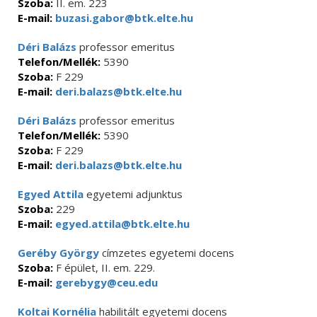
Szoba:
II. em. 223
E-mail:
buzasi.gabor@btk.elte.hu
Déri Balázs
professor emeritus
Telefon/Mellék:
5390
Szoba:
F 229
E-mail:
deri.balazs@btk.elte.hu
Déri Balázs
professor emeritus
Telefon/Mellék:
5390
Szoba:
F 229
E-mail:
deri.balazs@btk.elte.hu
Egyed Attila
egyetemi adjunktus
Szoba:
229
E-mail:
egyed.attila@btk.elte.hu
Geréby György
címzetes egyetemi docens
Szoba:
F épület, II. em. 229.
E-mail:
gerebygy@ceu.edu
Koltai Kornélia
habilitált egyetemi docens