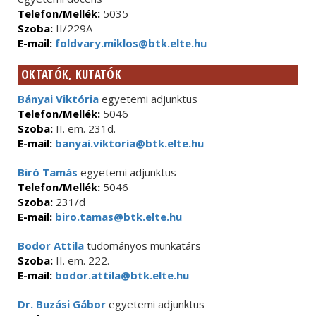
Telefon/Mellék:
5035
Szoba:
II/229A
E-mail:
foldvary.miklos@btk.elte.hu
OKTATÓK, KUTATÓK
Bányai Viktória
egyetemi adjunktus
Telefon/Mellék:
5046
Szoba:
II. em. 231d.
E-mail:
banyai.viktoria@btk.elte.hu
Biró Tamás
egyetemi adjunktus
Telefon/Mellék:
5046
Szoba:
231/d
E-mail:
biro.tamas@btk.elte.hu
Bodor Attila
tudományos munkatárs
Szoba:
II. em. 222.
E-mail:
bodor.attila@btk.elte.hu
Dr. Buzási Gábor
egyetemi adjunktus