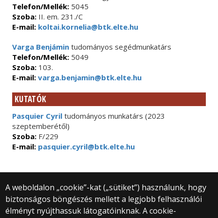
Telefon/Mellék:
5045
Szoba:
II. em. 231./C
E-mail:
koltai.kornelia@btk.elte.hu
Varga Benjámin
tudományos segédmunkatárs
Telefon/Mellék:
5049
Szoba:
103.
E-mail:
varga.benjamin@btk.elte.hu
KUTATÓK
Pasquier Cyril
tudományos munkatárs (2023
szeptemberétől)
Szoba:
F/229
E-mail:
pasquier.cyril@btk.elte.hu
A weboldalon „cookie”-kat („sütiket”) használunk, hogy
biztonságos böngészés mellett a legjobb felhasználói
© 2025 Eötvös Loránd Tudományegyetem
élményt nyújthassuk látogatóinknak. A cookie-
Minden jog fenntartva.