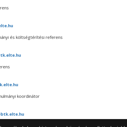
erens
lte.hu
ányi és költségtérítési referens
k.elte.hu
erens
k.elte.hu
ulmányi koordinátor
btk.elte.hu