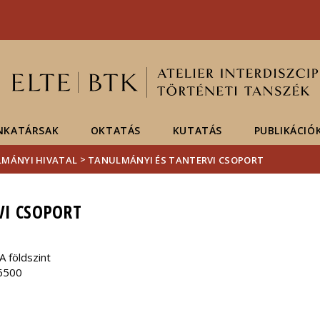
Események
ELTE a
Hírek
sajtóban
NKATÁRSAK
OKTATÁS
KUTATÁS
PUBLIKÁCIÓ
>
MÁNYI HIVATAL
TANULMÁNYI ÉS TANTERVI CSOPORT
VI CSOPORT
 földszint
6500