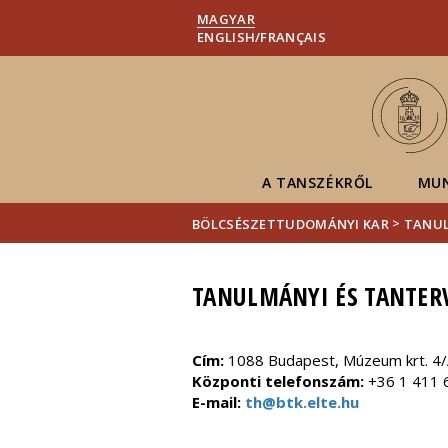
MAGYAR
ENGLISH/FRANÇAIS
A TANSZÉKRŐL
MU
>
BÖLCSÉSZETTUDOMÁNYI KAR
TANUL
TANULMÁNYI ÉS TANTER
Cím:
1088 Budapest, Múzeum krt. 4/A
Központi telefonszám:
+36 1 411 
E-mail:
th@btk.elte.hu