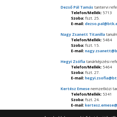
Dezső Pál Tamás
tantervi ref
Telefon/Mellék:
5713
Szoba:
fszt. 25.
E-mail:
dezso.pal@btk.e
Nagy Zsanett Titanilla
tanulm
Telefon/Mellék:
5484
Szoba:
fszt. 15.
E-mail:
nagy.zsanett@bt
Hegyi Zsófia
tanárképzési ref
Telefon/Mellék:
5464
Szoba:
fszt. 27.
E-mail:
hegyi.zsofia@bt
Kertész Emese
nemzetközi tan
Telefon/Mellék:
5341
Szoba:
fszt. 24.
E-mail:
kertesz.emese@