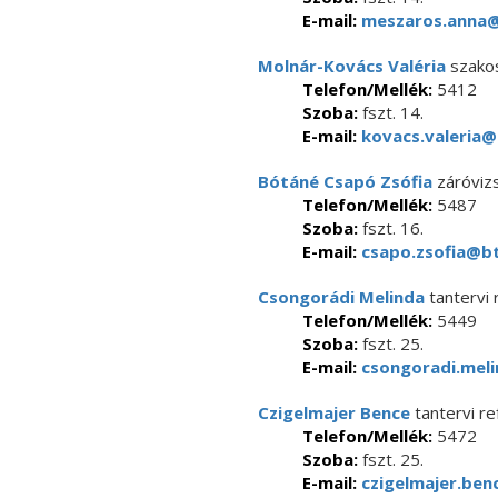
E-mail:
meszaros.anna@
Molnár-Kovács Valéria
szakos
Telefon/Mellék:
5412
Szoba:
fszt. 14.
E-mail:
kovacs.valeria@
Bótáné Csapó Zsófia
záróviz
Telefon/Mellék:
5487
Szoba:
fszt. 16.
E-mail:
csapo.zsofia@bt
Csongorádi Melinda
tantervi 
Telefon/Mellék:
5449
Szoba:
fszt. 25.
E-mail:
csongoradi.meli
Czigelmajer Bence
tantervi re
Telefon/Mellék:
5472
Szoba:
fszt. 25.
E-mail:
czigelmajer.ben