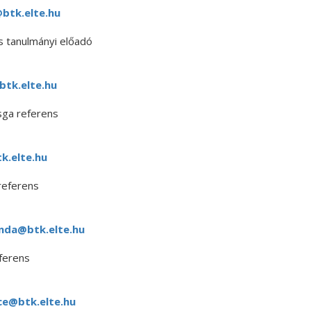
btk.elte.hu
 tanulmányi előadó
btk.elte.hu
sga referens
k.elte.hu
referens
nda@btk.elte.hu
ferens
ce@btk.elte.hu