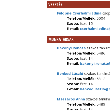
VEZETÉS
Fülöpné Cserhalmi Edina
csop
Telefon/Mellék:
5004
Szoba:
fszt. 15.
E-mail:
cserhalmi.edina
MUNKATÁRSAK
Bakonyi Renáta
szakos tanulm
Telefon/Mellék:
5486
Szoba:
fszt. 14.
E-mail:
bakonyi.renata@
Benked László
szakos tanulmá
Telefon/Mellék:
5312
Szoba:
fszt. 14.
E-mail:
benked.laszlo@b
Mészáros Anna
szakos tanulm
Telefon/Mellék:
5489
Szoba:
fszt. 14.