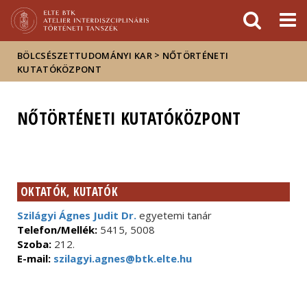
Események
ELTE a
Hírek
sajtóban
>
BÖLCSÉSZETTUDOMÁNYI KAR
NŐTÖRTÉNETI
KUTATÓKÖZPONT
NŐTÖRTÉNETI KUTATÓKÖZPONT
OKTATÓK, KUTATÓK
Szilágyi Ágnes Judit Dr.
egyetemi tanár
Telefon/Mellék:
5415, 5008
Szoba:
212.
E-mail:
szilagyi.agnes@btk.elte.hu