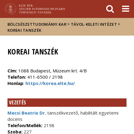
Események
ELTE a
Hírek
sajtóban
>
>
BÖLCSÉSZETTUDOMÁNYI KAR
TÁVOL-KELETI INTÉZET
KOREAI TANSZÉK
KOREAI TANSZÉK
Cím:
1088 Budapest, Múzeum krt. 4/B
Telefon:
411-6500 / 2198
Honlap
:
https://korea.elte.hu/
VEZETÉS
Mecsi Beatrix Dr.
tanszékvezető, habilitált egyetemi
docens
Telefon/Mellék:
2198
Szoba:
227