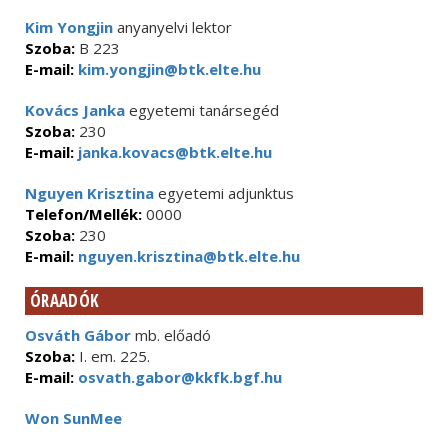
Kim Yongjin
anyanyelvi lektor
Szoba:
B 223
E-mail:
kim.yongjin@btk.elte.hu
Kovács Janka
egyetemi tanársegéd
Szoba:
230
E-mail:
janka.kovacs@btk.elte.hu
Nguyen Krisztina
egyetemi adjunktus
Telefon/Mellék:
0000
Szoba:
230
E-mail:
nguyen.krisztina@btk.elte.hu
ÓRAADÓK
Osváth Gábor
mb. előadó
Szoba:
I. em. 225.
E-mail:
osvath.gabor@kkfk.bgf.hu
Won SunMee