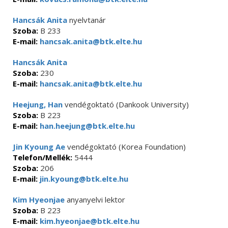
Hancsák Anita
nyelvtanár
Szoba:
B 233
E-mail:
hancsak.anita@btk.elte.hu
Hancsák Anita
Szoba:
230
E-mail:
hancsak.anita@btk.elte.hu
Heejung, Han
vendégoktató (Dankook University)
Szoba:
B 223
E-mail:
han.heejung@btk.elte.hu
Jin Kyoung Ae
vendégoktató (Korea Foundation)
Telefon/Mellék:
5444
Szoba:
206
E-mail:
jin.kyoung@btk.elte.hu
Kim Hyeonjae
anyanyelvi lektor
Szoba:
B 223
E-mail:
kim.hyeonjae@btk.elte.hu