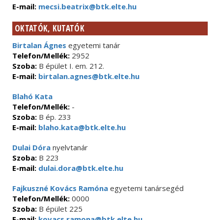
E-mail:
mecsi.beatrix@btk.elte.hu
OKTATÓK, KUTATÓK
Birtalan Ágnes
egyetemi tanár
Telefon/Mellék:
2952
Szoba:
B épület I. em. 212.
E-mail:
birtalan.agnes@btk.elte.hu
Blahó Kata
Telefon/Mellék:
-
Szoba:
B ép. 233
E-mail:
blaho.kata@btk.elte.hu
Dulai Dóra
nyelvtanár
Szoba:
B 223
E-mail:
dulai.dora@btk.elte.hu
Fajkuszné Kovács Ramóna
egyetemi tanársegéd
Telefon/Mellék:
0000
Szoba:
B épület 225
E-mail:
kovacs.ramona@btk.elte.hu