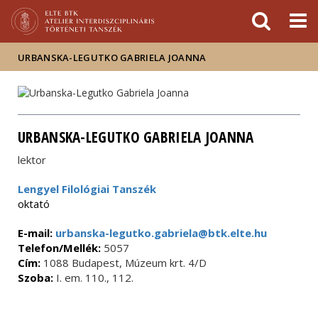
Események
ELTE a
Hírek
sajtóban
URBANSKA-LEGUTKO GABRIELA JOANNA
URBANSKA-LEGUTKO GABRIELA JOANNA
lektor
Lengyel Filológiai Tanszék
oktató
E-mail:
urbanska-legutko.gabriela@btk.elte.hu
Telefon/Mellék:
5057
Cím:
1088 Budapest, Múzeum krt. 4/D
Szoba:
I. em. 110., 112.