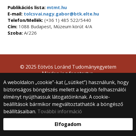
Publikációs lista:
mtmt.hu
E-mail:
tolcsvai.nagy.gabor@btk.elte.hu
Telefon/Mellék:
(+36 1) 485 522/5440
Cím:
1088 Budapest, Múzeum körút 4/A
Szoba:
A/226
© 2025 Eötvös Loránd Tudományegyetem
Minden jog fenntartva.
1053 Budapest, Egyetem tér 1–3.
A weboldalon „cookie”-kat („sütiket”) használunk, hogy
Központi telefonszám: +36 1 411 6500
biztonságos böngészés mellett a legjobb felhasználói
Webfejlesztés:
élményt nyújthassuk látogatóinknak. A cookie-
beállítások bármikor megváltoztathatók a böngésző
beállításaiban.
További információ
Elfogadom