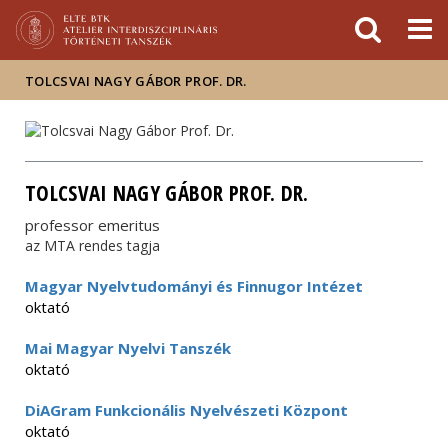
Események
ELTE a
Hírek
sajtóban
TOLCSVAI NAGY GÁBOR PROF. DR.
TOLCSVAI NAGY GÁBOR PROF. DR.
professor emeritus
az MTA rendes tagja
Magyar Nyelvtudományi és Finnugor Intézet
oktató
Mai Magyar Nyelvi Tanszék
oktató
DiAGram Funkcionális Nyelvészeti Központ
oktató