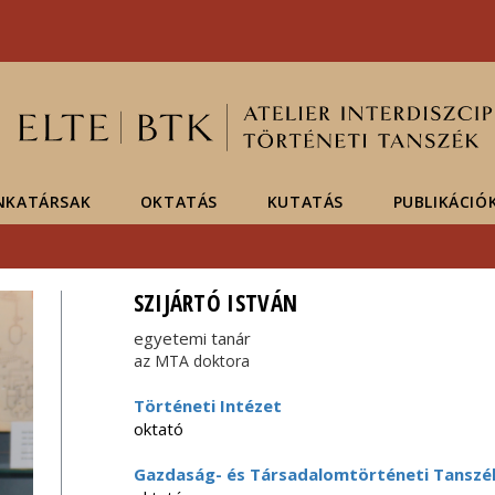
Események
ELTE a
Hírek
sajtóban
NKATÁRSAK
OKTATÁS
KUTATÁS
PUBLIKÁCIÓ
SZIJÁRTÓ ISTVÁN
egyetemi tanár
az MTA doktora
Történeti Intézet
oktató
Gazdaság- és Társadalomtörténeti Tanszé