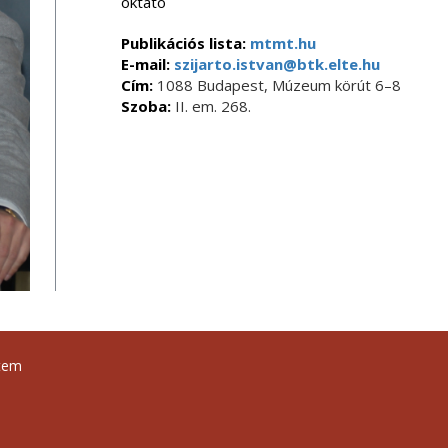
oktató
Publikációs lista:
mtmt.hu
E-mail:
szijarto.istvan@btk.elte.hu
Cím:
1088 Budapest, Múzeum körút 6–8
Szoba:
II. em. 268.
tem