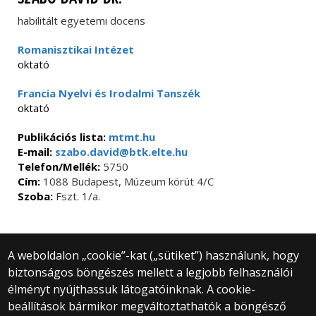
habilitált egyetemi docens
Romanisztikai Intézet
oktató
Francia Nyelvi és Irodalmi Tanszék
oktató
Publikációs lista:
mtmt.hu
E-mail:
szabo.david@btk.elte.hu
Telefon/Mellék:
5750
Cím:
1088 Budapest, Múzeum körút 4/C
Szoba:
Fszt. 1/a.
A weboldalon „cookie”-kat („sütiket”) használunk, hogy
biztonságos böngészés mellett a legjobb felhasználói
© 2025 Eötvös Loránd Tudományegyetem
élményt nyújthassuk látogatóinknak. A cookie-
Minden jog fenntartva.
1053 Budapest, Egyetem tér 1–3.
beállítások bármikor megváltoztathatók a böngésző