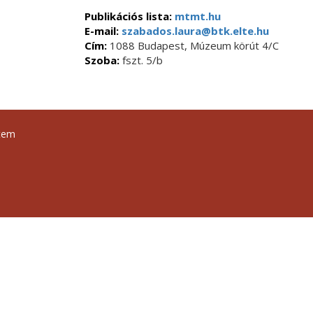
Publikációs lista:
mtmt.hu
E-mail:
szabados.laura@btk.elte.hu
Cím:
1088 Budapest, Múzeum körút 4/C
Szoba:
fszt. 5/b
tem