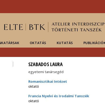
Események
ELTE a
Hírek
sajtóban
NKATÁRSAK
OKTATÁS
KUTATÁS
PUBLIKÁCIÓ
SZABADOS LAURA
egyetemi tanársegéd
Romanisztikai Intézet
oktató
Francia Nyelvi és Irodalmi Tanszék
oktató