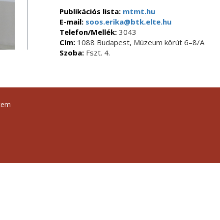
Publikációs lista:
mtmt.hu
E-mail:
soos.erika@btk.elte.hu
Telefon/Mellék:
3043
Cím:
1088 Budapest, Múzeum körút 6–8/A
Szoba:
Fszt. 4.
tem