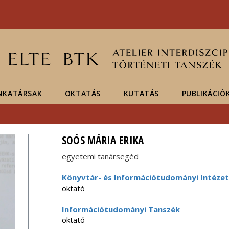
Események
ELTE a
Hírek
sajtóban
NKATÁRSAK
OKTATÁS
KUTATÁS
PUBLIKÁCIÓ
SOÓS MÁRIA ERIKA
egyetemi tanársegéd
Könyvtár- és Információtudományi Intézet
oktató
Információtudományi Tanszék
oktató