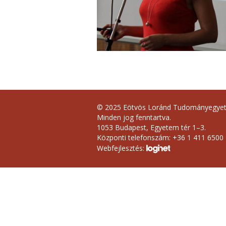
© 2025 Eötvös Loránd Tudományegye
Minden jog fenntartva.
1053 Budapest, Egyetem tér 1–3.
Központi telefonszám: +36 1 411 6500
Webfejlesztés: