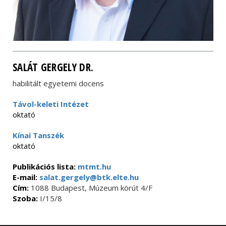
SALÁT GERGELY DR.
habilitált egyetemi docens
Távol-keleti Intézet
oktató
Kínai Tanszék
oktató
Publikációs lista:
mtmt.hu
E-mail:
salat.gergely@btk.elte.hu
Cím:
1088 Budapest, Múzeum körút 4/F
Szoba:
I/15/8