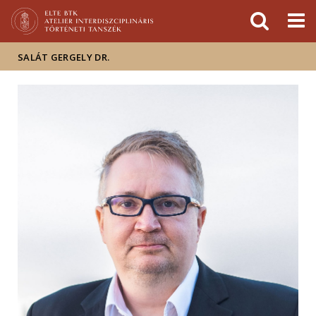
Események
ELTE a
Hírek
sajtóban
SALÁT GERGELY DR.