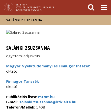
Események
ELTE a
Hírek
sajtóban
SALÁNKI ZSUZSANNA
SALÁNKI ZSUZSANNA
egyetemi adjunktus
Magyar Nyelvtudományi és Finnugor Intézet
oktató
Finnugor Tanszék
oktató
Publikációs lista:
mtmt.hu
E-mail:
salanki.zsuzsanna@btk.elte.hu
Telefon/Mellék:
5408