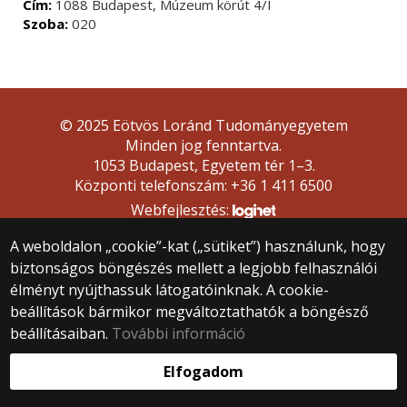
Cím:
1088 Budapest, Múzeum körút 4/I
Szoba:
020
© 2025 Eötvös Loránd Tudományegyetem
Minden jog fenntartva.
1053 Budapest, Egyetem tér 1–3.
Központi telefonszám: +36 1 411 6500
Webfejlesztés:
A weboldalon „cookie”-kat („sütiket”) használunk, hogy
biztonságos böngészés mellett a legjobb felhasználói
élményt nyújthassuk látogatóinknak. A cookie-
beállítások bármikor megváltoztathatók a böngésző
beállításaiban.
További információ
Elfogadom