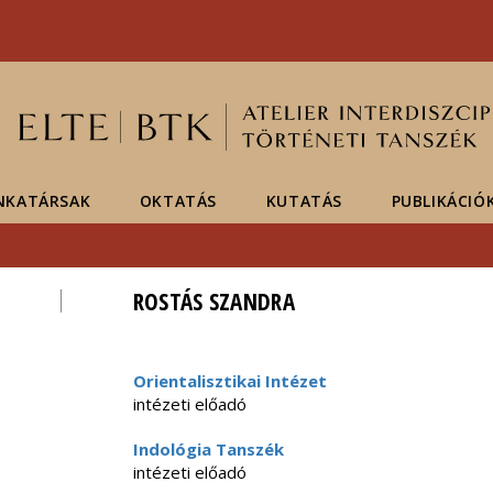
Események
ELTE a
Hírek
sajtóban
NKATÁRSAK
OKTATÁS
KUTATÁS
PUBLIKÁCIÓ
ROSTÁS SZANDRA
Orientalisztikai Intézet
intézeti előadó
Indológia Tanszék
intézeti előadó