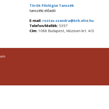
Török Filológiai Tanszék
tanszéki előadó
E-mail:
rostas.szandra@btk.elte.hu
Telefon/Mellék:
5397
Cím:
1088 Budapest, Múzeum krt. 4/D
tem