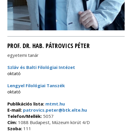
PROF. DR. HAB. PÁTROVICS PÉTER
egyetemi tanár
Szláv és Balti Filológiai Intézet
oktató
Lengyel Filológiai Tanszék
oktató
Publikációs lista:
mtmt.hu
E-mail:
patrovics.peter@btk.elte.hu
Telefon/Mellék:
5057
Cím:
1088 Budapest, Múzeum körút 4/D
Szoba:
111