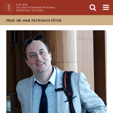
Események
ELTE a
Hírek
sajtóban
PROF. DR. HAB. PÁTROVICS PÉTER