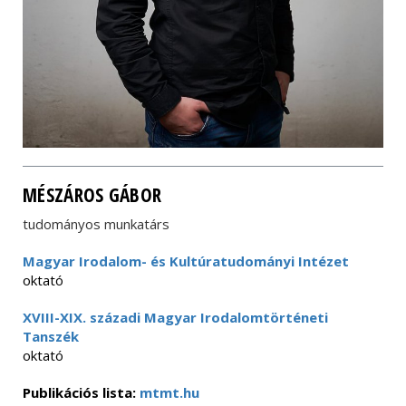
MÉSZÁROS GÁBOR
tudományos munkatárs
Magyar Irodalom- és Kultúratudományi Intézet
oktató
XVIII-XIX. századi Magyar Irodalomtörténeti
Tanszék
oktató
Publikációs lista:
mtmt.hu