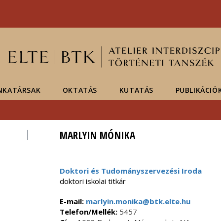
Események
ELTE a
Hírek
sajtóban
NKATÁRSAK
OKTATÁS
KUTATÁS
PUBLIKÁCIÓ
MARLYIN MÓNIKA
Doktori és Tudományszervezési Iroda
doktori iskolai titkár
E-mail:
marlyin.monika@btk.elte.hu
Telefon/Mellék:
5457