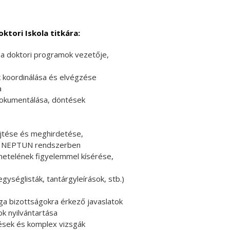
tori Iskola titkára:
, a doktori programok vezetője,
k koordinálása és elvégzése
a
 dokumentálása, döntések
űjtése és meghirdetése,
 a NEPTUN rendszerben
netelének figyelemmel kísérése,
ységlisták, tantárgyleírások, stb.)
sga bizottságokra érkező javaslatok
k nyilvántartása
ések és komplex vizsgák