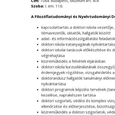
Cím:
1088 Budapest, Múzeum krt. 4/A
Szoba:
I. em. 116.
A Filozófiatudományi és Nyelvtudományi Dok
kapcsolattartás a doktori iskola vezetője
témavezetők, oktatók, hallgatók között
adat- és információszolgáltatási feladato
doktori iskola iratanyagának nyilvántartás
doktori iskolai tanácsok előkészítése és
végrehajtása
közreműködés a felvételi eljárásban
doktori iskola kurzuskínálatának összegy
érdemjegyek rögzítése, vizsgahirdetés
doktorandusz hallgatók tanulmányi előme
nyilvántartása
doktori programok képzési tervének (taneg
kezelése, naprakészen tartása
doktori szigorlati, védési és komplex viz
ellenőrzése és előterjesztése, bizottságo
közreműködés a doktori szigorlatok, véd