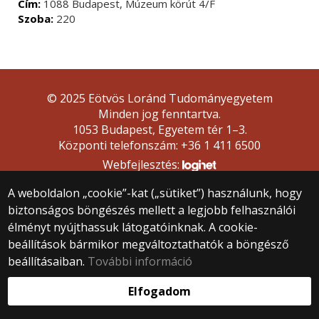
Cím:
1088 Budapest, Múzeum körút 4/F
Szoba:
220
© 2025 Eötvös Loránd Tudományegyetem
Minden jog fenntartva.
1053 Budapest, Egyetem tér 1–3.
Központi telefonszám: +36 1 411 6500
Webfejlesztés:
A weboldalon „cookie”-kat („sütiket”) használunk, hogy
biztonságos böngészés mellett a legjobb felhasználói
élményt nyújthassuk látogatóinknak. A cookie-
beállítások bármikor megváltoztathatók a böngésző
beállításaiban.
További információ
Elfogadom