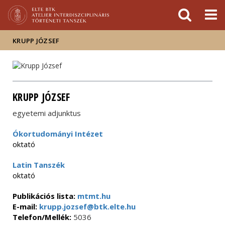
Események
ELTE a
Hírek
sajtóban
KRUPP JÓZSEF
KRUPP JÓZSEF
egyetemi adjunktus
Ókortudományi Intézet
oktató
Latin Tanszék
oktató
Publikációs lista:
mtmt.hu
E-mail:
krupp.jozsef@btk.elte.hu
Telefon/Mellék:
5036