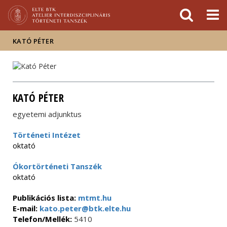
Események
ELTE a
Hírek
sajtóban
KATÓ PÉTER
KATÓ PÉTER
egyetemi adjunktus
Történeti Intézet
oktató
Ókortörténeti Tanszék
oktató
Publikációs lista:
mtmt.hu
E-mail:
kato.peter@btk.elte.hu
Telefon/Mellék:
5410