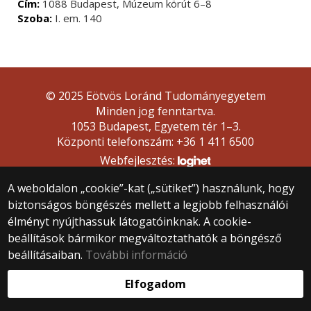
Cím:
1088 Budapest, Múzeum körút 6–8
Szoba:
I. em. 140
© 2025 Eötvös Loránd Tudományegyetem
Minden jog fenntartva.
1053 Budapest, Egyetem tér 1–3.
Központi telefonszám: +36 1 411 6500
Webfejlesztés:
A weboldalon „cookie”-kat („sütiket”) használunk, hogy
biztonságos böngészés mellett a legjobb felhasználói
élményt nyújthassuk látogatóinknak. A cookie-
beállítások bármikor megváltoztathatók a böngésző
beállításaiban.
További információ
Elfogadom