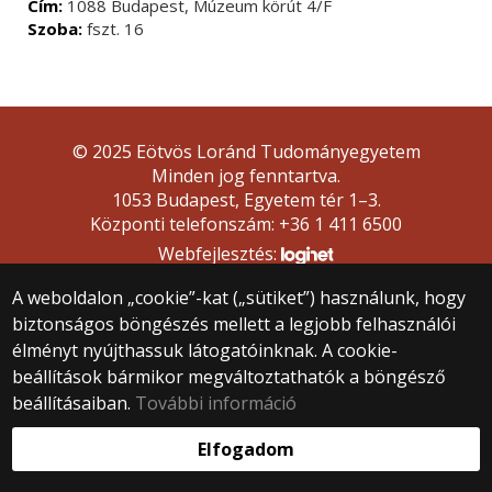
Cím:
1088 Budapest, Múzeum körút 4/F
Szoba:
fszt. 16
© 2025 Eötvös Loránd Tudományegyetem
Minden jog fenntartva.
1053 Budapest, Egyetem tér 1–3.
Központi telefonszám: +36 1 411 6500
Webfejlesztés:
A weboldalon „cookie”-kat („sütiket”) használunk, hogy
biztonságos böngészés mellett a legjobb felhasználói
élményt nyújthassuk látogatóinknak. A cookie-
beállítások bármikor megváltoztathatók a böngésző
beállításaiban.
További információ
Elfogadom