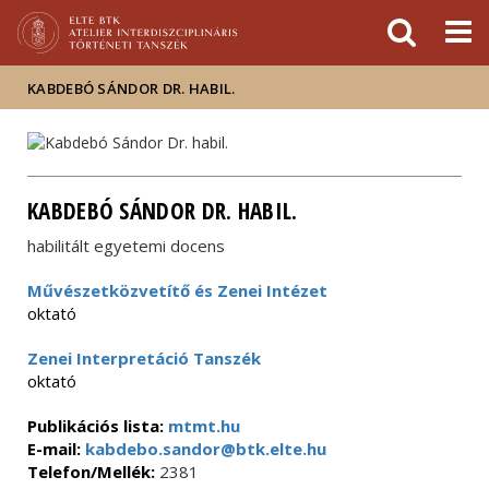
Események
ELTE a
Hírek
sajtóban
KABDEBÓ SÁNDOR DR. HABIL.
KABDEBÓ SÁNDOR DR. HABIL.
habilitált egyetemi docens
Művészetközvetítő és Zenei Intézet
oktató
Zenei Interpretáció Tanszék
oktató
Publikációs lista:
mtmt.hu
E-mail:
kabdebo.sandor@btk.elte.hu
Telefon/Mellék:
2381