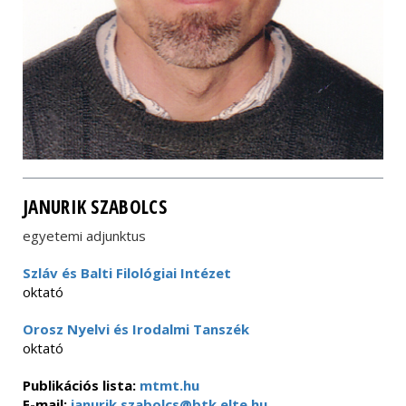
JANURIK SZABOLCS
egyetemi adjunktus
Szláv és Balti Filológiai Intézet
oktató
Orosz Nyelvi és Irodalmi Tanszék
oktató
Publikációs lista:
mtmt.hu
E-mail:
janurik.szabolcs@btk.elte.hu