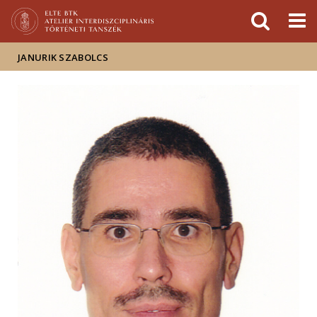
Események
ELTE a
Hírek
sajtóban
JANURIK SZABOLCS