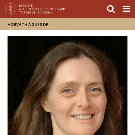
Események
ELTE a
Hírek
sajtóban
HORVÁTH ÁGNES DR.