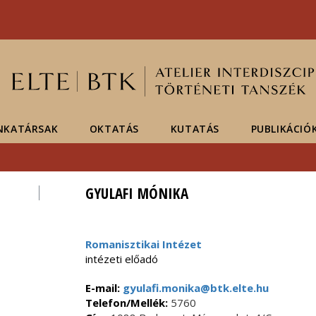
Események
ELTE a
Hírek
sajtóban
NKATÁRSAK
OKTATÁS
KUTATÁS
PUBLIKÁCIÓ
GYULAFI MÓNIKA
Romanisztikai Intézet
intézeti előadó
E-mail:
gyulafi.monika@btk.elte.hu
Telefon/Mellék:
5760