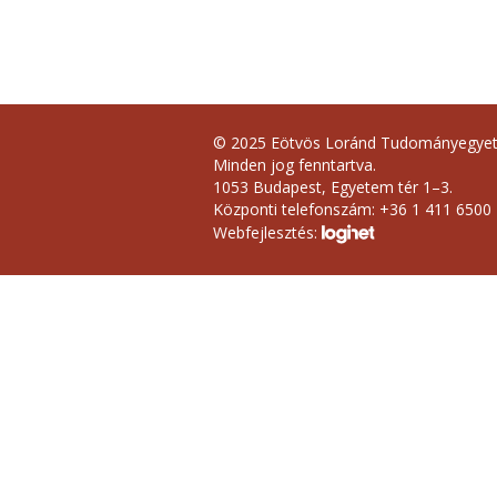
© 2025 Eötvös Loránd Tudományegye
Minden jog fenntartva.
1053 Budapest, Egyetem tér 1–3.
Központi telefonszám: +36 1 411 6500
Webfejlesztés: