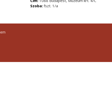
Cím:
1088 Budapest, Múzeum krt. 4/C
Szoba:
fszt. 1/a
tem