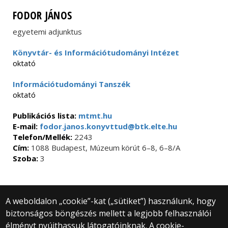
FODOR JÁNOS
egyetemi adjunktus
Könyvtár- és Információtudományi Intézet
oktató
Információtudományi Tanszék
oktató
Publikációs lista:
mtmt.hu
E-mail:
fodor.janos.konyvttud@btk.elte.hu
Telefon/Mellék:
2243
Cím:
1088 Budapest, Múzeum körút 6–8, 6–8/A
Szoba:
3
A weboldalon „cookie”-kat („sütiket”) használunk, hogy
biztonságos böngészés mellett a legjobb felhasználói
© 2025 Eötvös Loránd Tudományegyetem
élményt nyújthassuk látogatóinknak. A cookie-
Minden jog fenntartva.