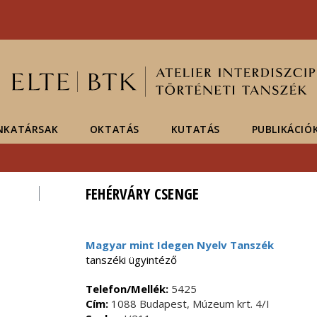
Események
ELTE a
Hírek
sajtóban
NKATÁRSAK
OKTATÁS
KUTATÁS
PUBLIKÁCIÓ
FEHÉRVÁRY CSENGE
Magyar mint Idegen Nyelv Tanszék
tanszéki ügyintéző
Telefon/Mellék:
5425
Cím:
1088 Budapest, Múzeum krt. 4/I