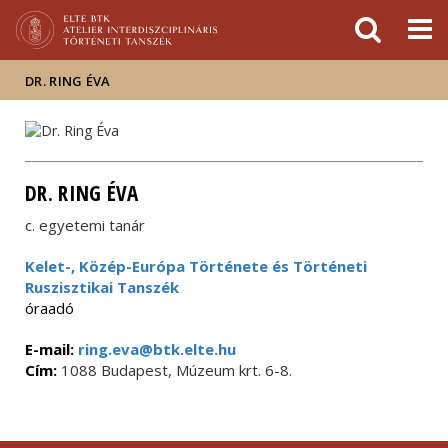
Események
ELTE a
Hírek
sajtóban
DR. RING ÉVA
DR. RING ÉVA
c. egyetemi tanár
Kelet-, Közép-Európa Története és Történeti
Ruszisztikai Tanszék
óraadó
E-mail:
ring.eva@btk.elte.hu
Cím:
1088 Budapest, Múzeum krt. 6-8.