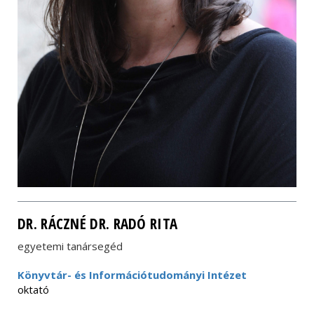
DR. RÁCZNÉ DR. RADÓ RITA
egyetemi tanársegéd
Könyvtár- és Információtudományi Intézet
oktató