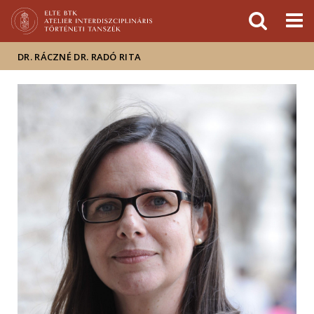
Események
ELTE a
Hírek
sajtóban
DR. RÁCZNÉ DR. RADÓ RITA