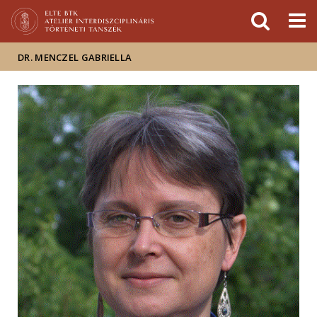
Események
ELTE a
Hírek
sajtóban
DR. MENCZEL GABRIELLA