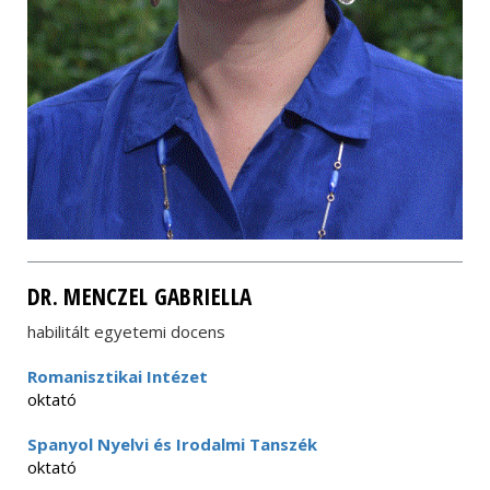
DR. MENCZEL GABRIELLA
habilitált egyetemi docens
Romanisztikai Intézet
oktató
Spanyol Nyelvi és Irodalmi Tanszék
oktató