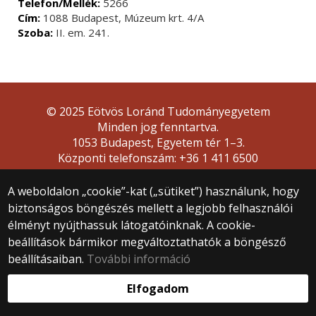
Telefon/Mellék:
5266
Cím:
1088 Budapest, Múzeum krt. 4/A
Szoba:
II. em. 241.
© 2025 Eötvös Loránd Tudományegyetem
Minden jog fenntartva.
1053 Budapest, Egyetem tér 1–3.
Központi telefonszám: +36 1 411 6500
Webfejlesztés:
A weboldalon „cookie”-kat („sütiket”) használunk, hogy
biztonságos böngészés mellett a legjobb felhasználói
élményt nyújthassuk látogatóinknak. A cookie-
beállítások bármikor megváltoztathatók a böngésző
beállításaiban.
További információ
Elfogadom