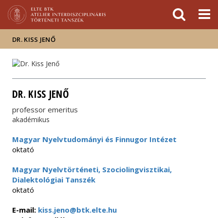
Események
ELTE a
Hírek
sajtóban
DR. KISS JENŐ
DR. KISS JENŐ
professor emeritus
akadémikus
Magyar Nyelvtudományi és Finnugor Intézet
oktató
Magyar Nyelvtörténeti, Szociolingvisztikai,
Dialektológiai Tanszék
oktató
E-mail:
kiss.jeno@btk.elte.hu