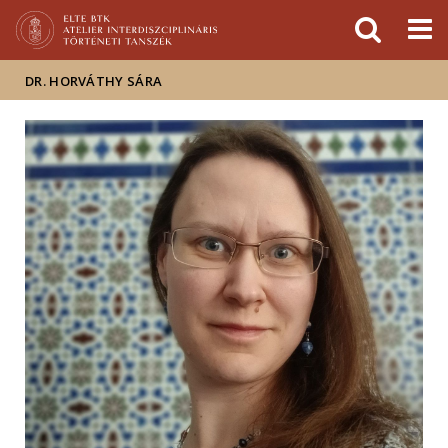
Események
ELTE a
Hírek
sajtóban
DR. HORVÁTHY SÁRA