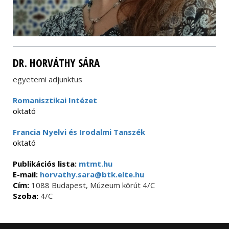
DR. HORVÁTHY SÁRA
egyetemi adjunktus
Romanisztikai Intézet
oktató
Francia Nyelvi és Irodalmi Tanszék
oktató
Publikációs lista:
mtmt.hu
E-mail:
horvathy.sara@btk.elte.hu
Cím:
1088 Budapest, Múzeum körút 4/C
Szoba:
4/C