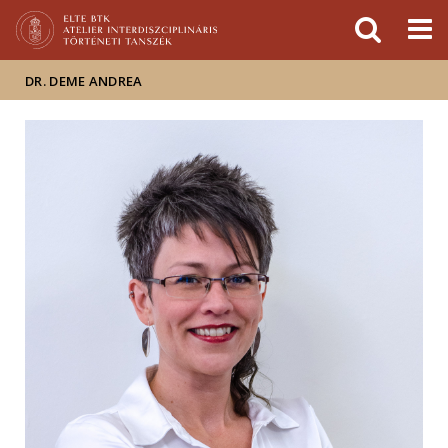
Események
ELTE a
Hírek
sajtóban
DR. DEME ANDREA