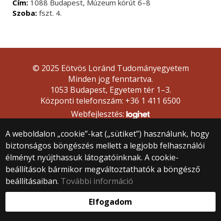
Cím:
1088 Budapest, Múzeum körút 6–8
Szoba:
fszt. 4.
© 2025 Eötvös Loránd Tudományegyetem
Minden jog fenntartva.
1053 Budapest, Egyetem tér 1–3.
Központi telefonszám: +36 1 411 6500
Webfejlesztés:
A weboldalon „cookie”-kat („sütiket”) használunk, hogy
biztonságos böngészés mellett a legjobb felhasználói
élményt nyújthassuk látogatóinknak. A cookie-
beállítások bármikor megváltoztathatók a böngésző
beállításaiban.
További információ
Elfogadom