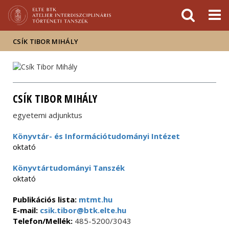
Események
ELTE a
Hírek
sajtóban
CSÍK TIBOR MIHÁLY
CSÍK TIBOR MIHÁLY
egyetemi adjunktus
Könyvtár- és Információtudományi Intézet
oktató
Könyvtártudományi Tanszék
oktató
Publikációs lista:
mtmt.hu
E-mail:
csik.tibor@btk.elte.hu
Telefon/Mellék:
485-5200/3043