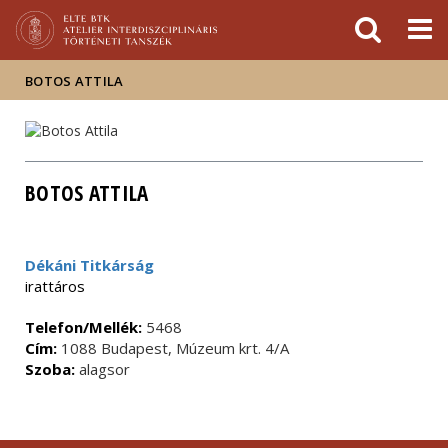
Események
ELTE a
Hírek
sajtóban
BOTOS ATTILA
BOTOS ATTILA
Dékáni Titkárság
irattáros
Telefon/Mellék:
5468
Cím:
1088 Budapest, Múzeum krt. 4/A
Szoba:
alagsor