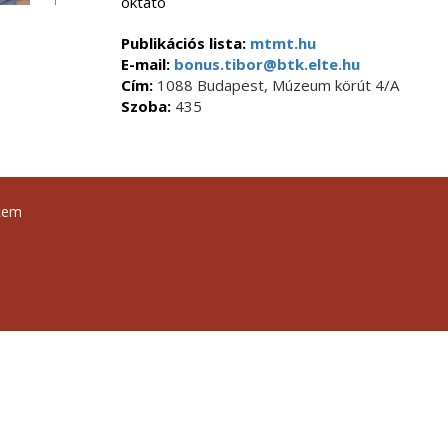
oktató
Publikációs lista:
mtmt.hu
E-mail:
bonus.tibor@btk.elte.hu
Cím:
1088 Budapest, Múzeum körút 4/A
Szoba:
435
tem