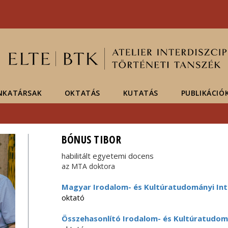
Események
ELTE a
Hírek
sajtóban
NKATÁRSAK
OKTATÁS
KUTATÁS
PUBLIKÁCIÓ
BÓNUS TIBOR
habilitált egyetemi docens
az MTA doktora
Magyar Irodalom- és Kultúratudományi Int
oktató
Összehasonlító Irodalom- és Kultúratudom