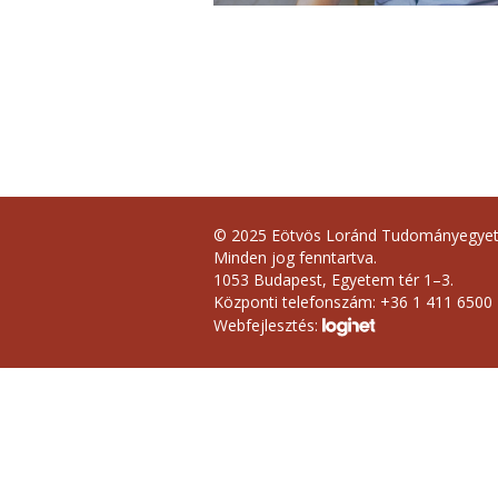
© 2025 Eötvös Loránd Tudományegye
Minden jog fenntartva.
1053 Budapest, Egyetem tér 1–3.
Központi telefonszám: +36 1 411 6500
Webfejlesztés: