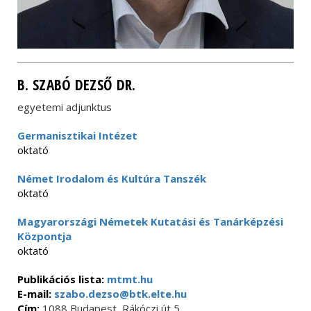
B. SZABÓ DEZSŐ DR.
egyetemi adjunktus
Germanisztikai Intézet
oktató
Német Irodalom és Kultúra Tanszék
oktató
Magyarországi Németek Kutatási és Tanárképzési
Központja
oktató
Publikációs lista:
mtmt.hu
E-mail:
szabo.dezso@btk.elte.hu
Cím:
1088 Budapest, Rákóczi út 5.