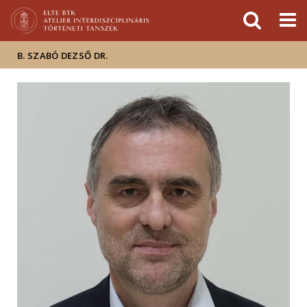
Események
ELTE a
Hírek
sajtóban
B. SZABÓ DEZSŐ DR.