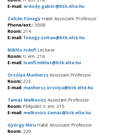
E-mail:
erdody.gabor@btk.elte.hu
Zoltán Fónagy
Habil. Associate Professor
Phone/ext.:
5008
Room:
214
E-mail:
fonagy.zoltan@btk.elte.hu
Miklós Ivánfi
Lecturer
Room:
II. em. 216.
E-mail:
ivanfi.miklos@btk.elte.hu
Orsolya Manhercz
Assistant Professor
Room:
223
E-mail:
manhercz.orsolya@btk.elte.hu
Tamás Melkovics
Assistant Professor
Room:
Főépület II. em. 215
E-mail:
melkovics.tamas@btk.elte.hu
György Miru
Habil. Associate Professor
Room:
220