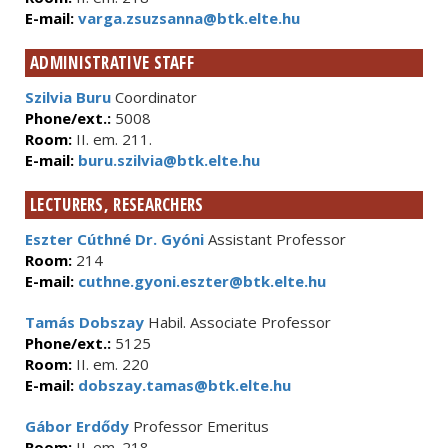
E-mail:
varga.zsuzsanna@btk.elte.hu
ADMINISTRATIVE STAFF
Szilvia Buru
Coordinator
Phone/ext.:
5008
Room:
II. em. 211.
E-mail:
buru.szilvia@btk.elte.hu
LECTURERS, RESEARCHERS
Eszter Cúthné Dr. Gyóni
Assistant Professor
Room:
214
E-mail:
cuthne.gyoni.eszter@btk.elte.hu
Tamás Dobszay
Habil. Associate Professor
Phone/ext.:
5125
Room:
II. em. 220
E-mail:
dobszay.tamas@btk.elte.hu
Gábor Erdődy
Professor Emeritus
Room:
II. em. 218.