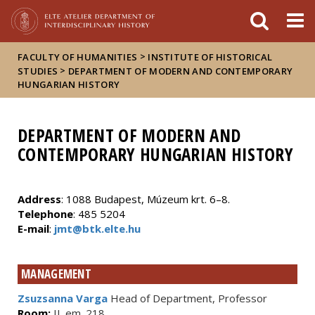
FIXME:token.header.mai
FIXME:token.header.cal
FIXME:token.header.abou
>
FACULTY OF HUMANITIES
INSTITUTE OF HISTORICAL
>
STUDIES
DEPARTMENT OF MODERN AND CONTEMPORARY
HUNGARIAN HISTORY
DEPARTMENT OF MODERN AND
CONTEMPORARY HUNGARIAN HISTORY
Address
: 1088 Budapest, Múzeum krt. 6–8.
Telephone
: 485 5204
E-mail
:
jmt@btk.elte.hu
MANAGEMENT
Zsuzsanna Varga
Head of Department, Professor
Room:
II. em. 218