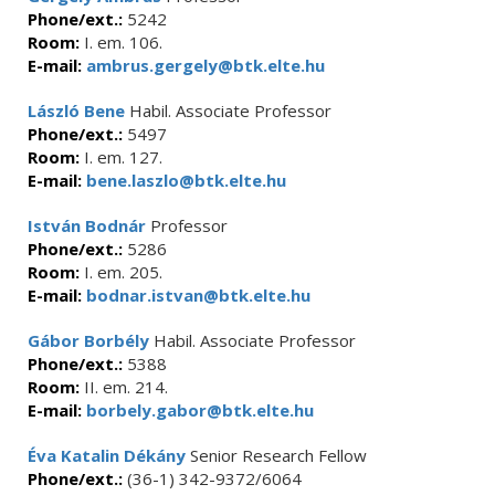
Phone/ext.:
5242
Room:
I. em. 106.
E-mail:
ambrus.gergely@btk.elte.hu
László Bene
Habil. Associate Professor
Phone/ext.:
5497
Room:
I. em. 127.
E-mail:
bene.laszlo@btk.elte.hu
István Bodnár
Professor
Phone/ext.:
5286
Room:
I. em. 205.
E-mail:
bodnar.istvan@btk.elte.hu
Gábor Borbély
Habil. Associate Professor
Phone/ext.:
5388
Room:
II. em. 214.
E-mail:
borbely.gabor@btk.elte.hu
Éva Katalin Dékány
Senior Research Fellow
Phone/ext.:
(36-1) 342-9372/6064