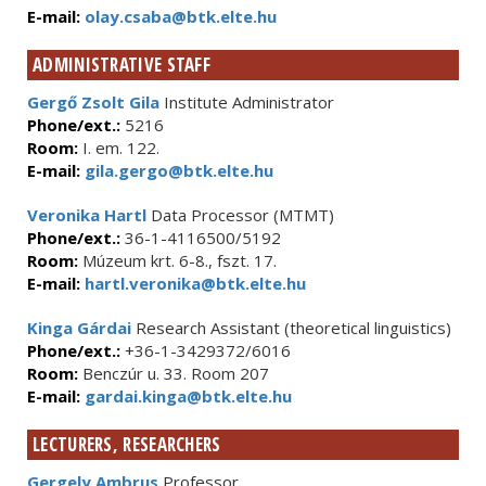
E-mail:
olay.csaba@btk.elte.hu
ADMINISTRATIVE STAFF
Gergő Zsolt Gila
Institute Administrator
Phone/ext.:
5216
Room:
I. em. 122.
E-mail:
gila.gergo@btk.elte.hu
Veronika Hartl
Data Processor (MTMT)
Phone/ext.:
36-1-4116500/5192
Room:
Múzeum krt. 6-8., fszt. 17.
E-mail:
hartl.veronika@btk.elte.hu
Kinga Gárdai
Research Assistant (theoretical linguistics)
Phone/ext.:
+36-1-3429372/6016
Room:
Benczúr u. 33. Room 207
E-mail:
gardai.kinga@btk.elte.hu
LECTURERS, RESEARCHERS
Gergely Ambrus
Professor