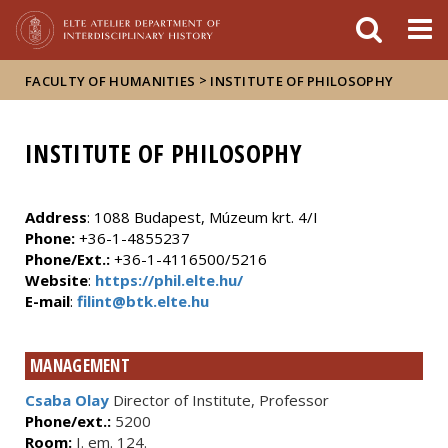
FIXME:token.header.mai
FIXME:token.header.cal
FIXME:token.header.abou
>
FACULTY OF HUMANITIES
INSTITUTE OF PHILOSOPHY
INSTITUTE OF PHILOSOPHY
Address
: 1088 Budapest, Múzeum krt. 4/I
Phone:
+36-1-4855237
Phone/Ext.:
+36-1-4116500/5216
Website
:
https://phil.elte.hu/
E-mail
:
filint@btk.elte.hu
MANAGEMENT
Csaba Olay
Director of Institute, Professor
Phone/ext.:
5200
Room:
I. em. 124.