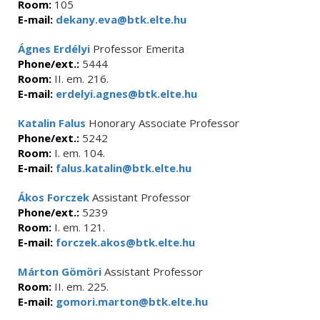
Room:
105
E-mail:
dekany.eva@btk.elte.hu
Ágnes Erdélyi
Professor Emerita
Phone/ext.:
5444
Room:
II. em. 216.
E-mail:
erdelyi.agnes@btk.elte.hu
Katalin Falus
Honorary Associate Professor
Phone/ext.:
5242
Room:
I. em. 104.
E-mail:
falus.katalin@btk.elte.hu
Ákos Forczek
Assistant Professor
Phone/ext.:
5239
Room:
I. em. 121.
E-mail:
forczek.akos@btk.elte.hu
Márton Gömöri
Assistant Professor
Room:
II. em. 225.
E-mail:
gomori.marton@btk.elte.hu