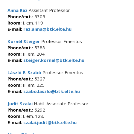
Anna Réz
Assistant Professor
Phone/ext.:
5305
Room:
I. em. 119
E-mail:
rez.anna@btk.elte.hu
Kornél Steiger
Professor Emeritus
Phone/ext.:
5388
Room:
II. em. 204.
E-mail:
steiger.kornel@btk.elte.hu
László E. Szabó
Professor Emeritus
Phone/ext.:
5327
Room:
II. em. 225
E-mail:
szabo.laszlo@btk.elte.hu
Judit Szalai
Habil. Associate Professor
Phone/ext.:
5292
Room:
I. em. 128.
E-mail:
szalai.judit@btk.elte.hu