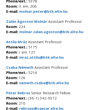
Phone/ext.:
5378
Room:
II. em. 206.
E-mail:
molnar.peter@btk.elte.hu
Zalán Ágoston Molnár
Assistant Professor
Room:
224
E-mail:
molnar.zalan.agoston@btk.elte.hu
Attila Mráz
Assistant Professor
Phone/ext.:
5175
Room:
I. em. 121.
E-mail:
mraz.attila@btk.elte.hu
Csaba Németh
Assistant Professor
Phone/ext.:
5216
Room:
126
E-mail:
nemeth.csaba@btk.elte.hu
Péter Rebrus
Senior Research Fellow
Phone/ext.:
(36-1) 342-9372
Room:
210
E-mail:
rebrusp@caesar.elte.hu