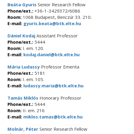
Beáta Gyuris
Senior Research Fellow
Phone/ext.:
+36-1-3429372/6086
Room:
1068 Budapest, Benczúr 33. 210.
E-mail:
gyuris.beata@btk.elte.hu
Dániel Kodaj
Assistant Professor
Phone/ext.:
5444
Room:
I. em. 120.
E-mail:
kodaj.daniel@btk.elte.hu
Mária Ludassy
Professor Emerita
Phone/ext.:
5181
Room:
I. em. 105.
E-mail:
ludassy.maria@btk.elte.hu
Tamás Miklós
Honorary Professor
Phone/ext.:
5444
Room:
II. em. 216
E-mail:
miklos.tamas@btk.elte.hu
Molnár, Péter
Senior Research Fellow