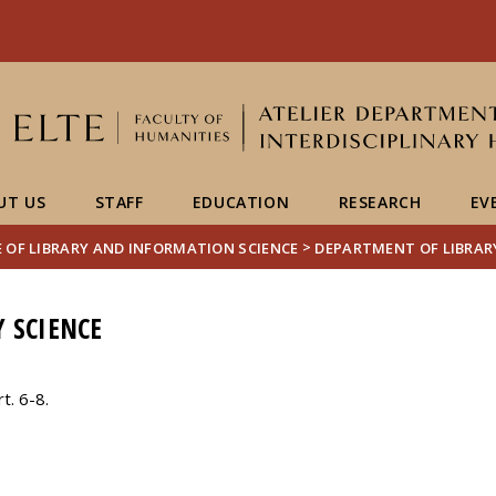
FIXME:token.header.mai
FIXME:token.header.cal
FIXME:token.header.abou
UT US
STAFF
EDUCATION
RESEARCH
EV
>
 OF LIBRARY AND INFORMATION SCIENCE
DEPARTMENT OF LIBRAR
 SCIENCE
t. 6-8.