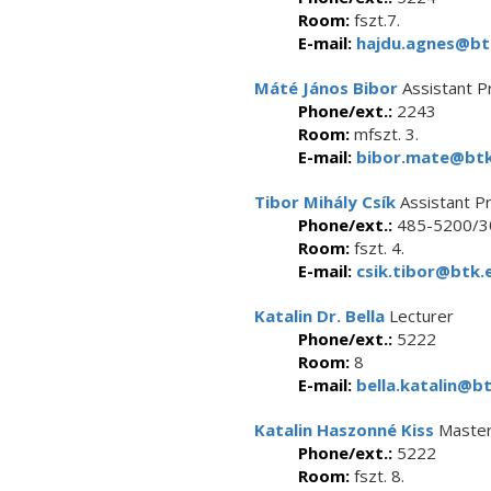
Room:
fszt.7.
E-mail:
hajdu.agnes@btk
Máté János Bibor
Assistant P
Phone/ext.:
2243
Room:
mfszt. 3.
E-mail:
bibor.mate@btk.
Tibor Mihály Csík
Assistant P
Phone/ext.:
485-5200/3
Room:
fszt. 4.
E-mail:
csik.tibor@btk.e
Katalin Dr. Bella
Lecturer
Phone/ext.:
5222
Room:
8
E-mail:
bella.katalin@bt
Katalin Haszonné Kiss
Master
Phone/ext.:
5222
Room:
fszt. 8.