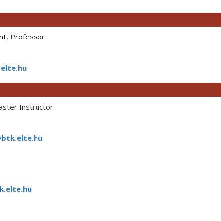
t, Professor
elte.hu
ster Instructor
btk.elte.hu
.elte.hu