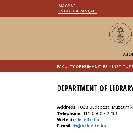
MAGYAR
ENGLISH/FRANÇAIS
ABO
>
FACULTY OF HUMANITIES
INSTITUTE
DEPARTMENT OF LIBRARY
Address
: 1088 Budapest, Múzeum kr
Telephone
: 411 6500 / 2233
Website
:
lis.elte.hu
E-mail
:
lis@btk.elte.hu