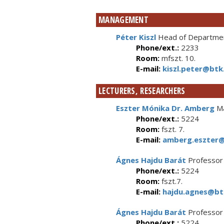
MANAGEMENT
Péter Kiszl
Head of Departmen
Phone/ext.:
2233
Room:
mfszt. 10.
E-mail:
kiszl.peter@btk.
LECTURERS, RESEARCHERS
Eszter Mónika Dr. Amberg
Ma
Phone/ext.:
5224
Room:
fszt. 7.
E-mail:
amberg.eszter@
Ágnes Hajdu Barát
Professor
Phone/ext.:
5224
Room:
fszt.7.
E-mail:
hajdu.agnes@btk
Ágnes Hajdu Barát
Professor
Phone/ext.:
5224